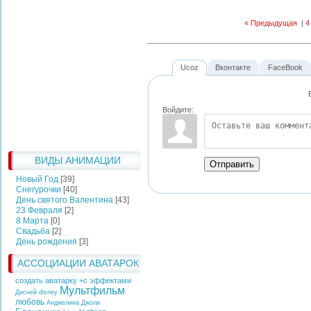
« Предыдущая
|
4
Ucoz
Вконтакте
FaceBook
Войдите:
ВИДЫ АНИМАЦИИ
Отправить
Новый Год
[39]
Снегурочки
[40]
День святого Валентина
[43]
23 Февраля
[2]
8 Марта
[0]
Свадьба
[2]
День рождения
[3]
АССОЦИАЦИИ АВАТАРОК
создать аватарку +с эффектами
Мультфильм
Дисней
disney
любовь
Анджелина Джоли