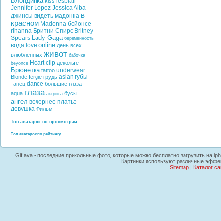
Блондинка
lesbian
kiss
Jennifer Lopez
Jessica Alba
в
джинсы
видеть
мадонна
красном
Madonna
бейонсе
rihanna
Бритни Спирс
Britney
Lady Gaga
Spears
беременность
online
вода
love
день всех
живот
влюблённых
бабочка
Heart
clip
декольте
beyonce
Брюнетка
underwear
tattoo
asian
губы
Blonde
fergie
грудь
dance
танец
большие глаза
глаза
aqua
бусы
актриса
ангел
вечернее платье
девушка
Фильм
Топ аватарок по просмотрам
Топ аватарок по рейтингу
Gif ava - последние прикольные фото, которые можно бесплатно загрузить на iph
Картинки используют различные эффект
Sitemap
|
Каталог са