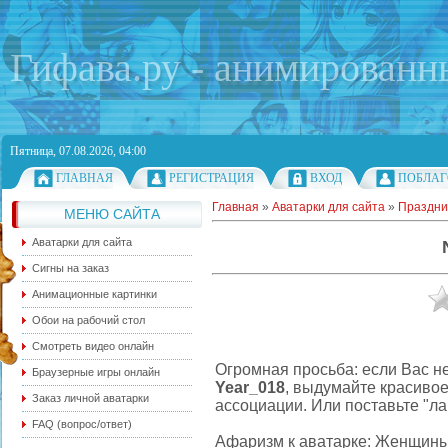
Гифава.ру - анимированн
Пятница, 07.08.2026, 04:00
ГЛАВНАЯ
РЕГИСТРАЦИЯ
ВХОД
ПОБЛАГ
Главная
»
Аватарки для сайта
»
Праздни
МЕНЮ САЙТА
Аватарки для сайта
Сигны на заказ
Анимационные картинки
Обои на рабочий стол
Смотреть видео онлайн
Огромная просьба: если Вас н
Браузерные игры онлайн
Year_018
, выдумайте красиво
Заказ личной аватарки
ассоциации. Или поставьте "ла
FAQ (вопрос/ответ)
Афаризм к аватарке: Женщины 