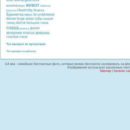
love
день всех
живот
влюблённых
бабочка
Heart
clip
Shakira
beyonce
Брюнетка
underwear
tattoo
3d
asian
губы
Blonde
fergie
вишня
dance
танец
большие глаза
глаза
ангел
актриса
вечернее платье
девушка
голубые глаза
Топ аватарок по просмотрам
Топ аватарок по рейтингу
Gif ава - новейшие бесплатные фото, которые можно бесплатно скопировать на ipho
Изображения используют различные глитт
Sitemap
|
Каталог са