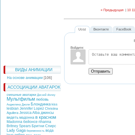
« Предыдущая
|
10
11
Ucoz
Вконтакте
FaceBook
Войдите:
ВИДЫ АНИМАЦИИ
Отправить
На основе анимации
[106]
АССОЦИАЦИИ АВАТАРОК
смешные аватарки
Дисней
disney
Мультфильм
любовь
Блондинка
kiss
Анджелина Джоли
lesbian
Jennifer Lopez
Christina
Jessica Alba
джинсы
Aguilera
в красном
видеть
мадонна
Madonna
бейонсе
rihanna
Britney Spears
Бритни Спирс
Lady Gaga
вода
беременность
online