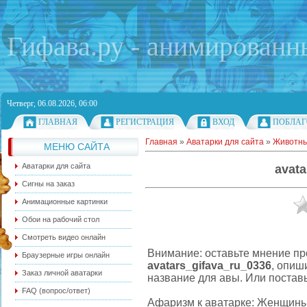
Гифава.ру - анимированн
Четверг, 06.08.2026, 06:00
ГЛАВНАЯ
РЕГИСТРАЦИЯ
ВХОД
ПОБЛАГ
Главная
»
Аватарки для сайта
»
Животн
МЕНЮ САЙТА
Аватарки для сайта
avata
Сигны на заказ
Анимационные картинки
Обои на рабочий стол
Смотреть видео онлайн
Внимание: оставьте мнение пр
Браузерные игры онлайн
avatars_gifava_ru_0336
, опиш
Заказ личной аватарки
название для авы. Или поставь
FAQ (вопрос/ответ)
Афаризм к аватарке: Женщины 