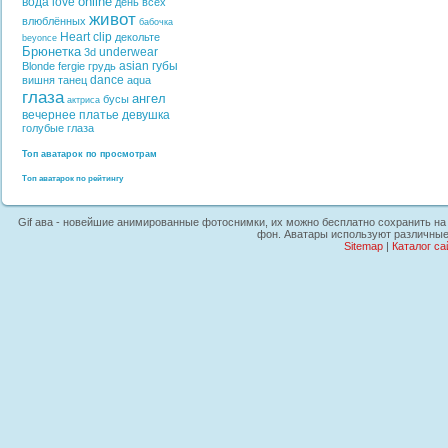
online
вода
love
день всех
живот
влюблённых
бабочка
Heart
clip
декольте
beyonce
Брюнетка
underwear
3d
asian
губы
Blonde
fergie
грудь
dance
вишня
танец
aqua
глаза
ангел
бусы
актриса
вечернее платье
девушка
голубые глаза
Топ аватарок по просмотрам
Топ аватарок по рейтингу
Gif ава - новейшие анимированные фотоснимки, их можно бесплатно сохранить на п
фон. Аватары используют различные 
Sitemap
|
Каталог са