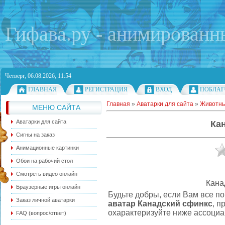
Гифава.ру - анимированн
Четверг, 06.08.2026, 11:54
ГЛАВНАЯ
РЕГИСТРАЦИЯ
ВХОД
ПОБЛАГ
Главная
»
Аватарки для сайта
»
Животн
МЕНЮ САЙТА
Аватарки для сайта
Ка
Сигны на заказ
Анимационные картинки
Обои на рабочий стол
Смотреть видео онлайн
Кана
Браузерные игры онлайн
Будьте добры, если Вам все п
Заказ личной аватарки
аватар Канадский сфинкс
, п
охарактеризуйте ниже ассоциа
FAQ (вопрос/ответ)