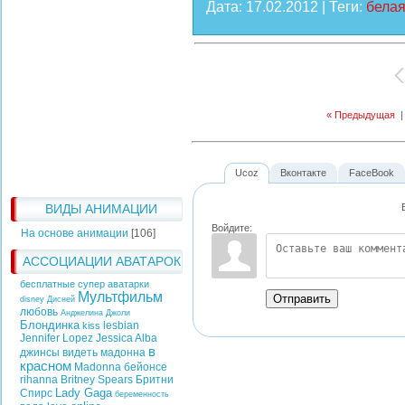
Дата
: 17.02.2012 |
Теги
:
белая
« Предыдущая
Ucoz
Вконтакте
FaceBook
ВИДЫ АНИМАЦИИ
Войдите:
На основе анимации
[106]
АССОЦИАЦИИ АВАТАРОК
бесплатные супер аватарки
Мультфильм
Отправить
disney
Дисней
любовь
Анджелина Джоли
Блондинка
lesbian
kiss
Jennifer Lopez
Jessica Alba
в
джинсы
видеть
мадонна
красном
Madonna
бейонсе
rihanna
Britney Spears
Бритни
Lady Gaga
Спирс
беременность