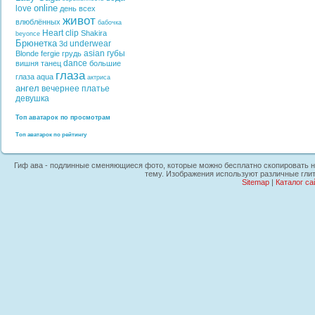
online
love
день всех
живот
влюблённых
бабочка
Heart
clip
Shakira
beyonce
Брюнетка
underwear
3d
asian
губы
Blonde
fergie
грудь
dance
вишня
танец
большие
глаза
глаза
aqua
актриса
ангел
вечернее платье
девушка
Топ аватарок по просмотрам
Топ аватарок по рейтингу
Гиф ава - подлинные сменяющиеся фото, которые можно бесплатно скопировать на
тему. Изображения используют различные гли
Sitemap
|
Каталог са