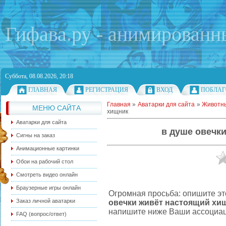
Гифава.ру - анимированн
Суббота, 08.08.2026, 20:18
ГЛАВНАЯ
РЕГИСТРАЦИЯ
ВХОД
ПОБЛАГ
Главная
»
Аватарки для сайта
»
Животн
МЕНЮ САЙТА
хищник
Аватарки для сайта
в душе овечк
Сигны на заказ
Анимационные картинки
Обои на рабочий стол
Смотреть видео онлайн
Браузерные игры онлайн
Огромная просьба: опишите эт
Заказ личной аватарки
овечки живёт настоящий хи
напишите ниже Ваши ассоциаци
FAQ (вопрос/ответ)