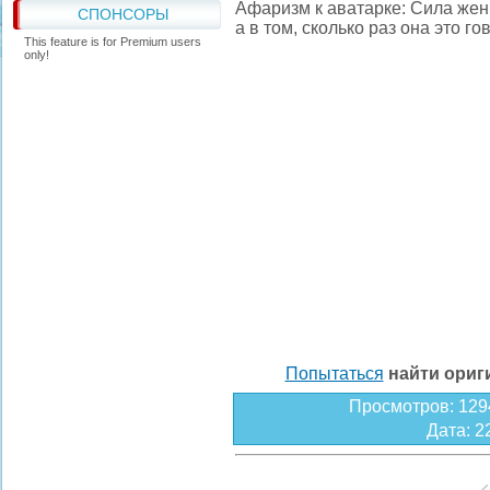
Афаризм к аватарке: Сила женщ
СПОНСОРЫ
а в том, сколько раз она это г
This feature is for Premium users
only!
Попытаться
найти ори
Просмотров
: 129
Дата
: 2