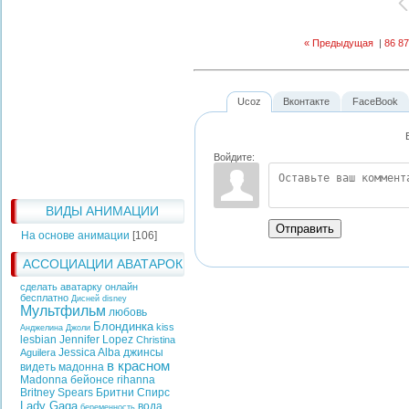
« Предыдущая
|
86
87
Ucoz
Вконтакте
FaceBook
Войдите:
ВИДЫ АНИМАЦИИ
Отправить
На основе анимации
[106]
АССОЦИАЦИИ АВАТАРОК
сделать аватарку онлайн
бесплатно
Дисней
disney
Мультфильм
любовь
Блондинка
kiss
Анджелина Джоли
lesbian
Jennifer Lopez
Christina
Jessica Alba
джинсы
Aguilera
в красном
видеть
мадонна
Madonna
бейонсе
rihanna
Britney Spears
Бритни Спирс
Lady Gaga
вода
беременность