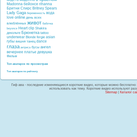
Madonna
бейонсе
rihanna
Бритни Спирс
Britney Spears
Lady Gaga
вода
беременность
online
love
день всех
живот
влюблённых
бабочка
Heart
clip
Shakira
beyonce
Брюнетка
декольте
tattoo
underwear
asian
Blonde
fergie
губы
dance
вишня
танец
глаза
ангел
бусы
актриса
вечернее платье
девушка
Фильм
Топ аватарок по просмотрам
Топ аватарок по рейтингу
Гиф ава - последние изменяющиеся короткие видео, которые можно бесплатно з
использовать как тему. Короткие видео используют раз
Sitemap
|
Каталог са