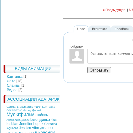
« Предыдущая
|
6
Ucoz
Вконтакте
FaceBook
Войдите:
ВИДЫ АНИМАЦИИ
Отправить
Картинка
[1]
Фото
[18]
Слайды
[1]
Видео
[2]
АССОЦИАЦИИ АВАТАРОК
сделать аватарку +для контакта
бесплатно
disney
Дисней
Мультфильм
любовь
Блондинка
kiss
Анджелина Джоли
lesbian
Jennifer Lopez
Christina
Jessica Alba
джинсы
Aguilera
в красном
видеть
мадонна