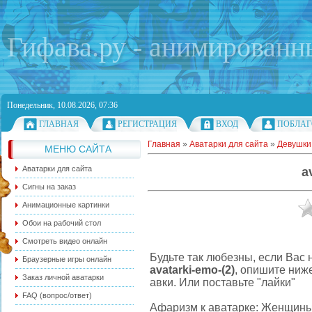
Гифава.ру - анимированн
Понедельник, 10.08.2026, 07:36
ГЛАВНАЯ
РЕГИСТРАЦИЯ
ВХОД
ПОБЛАГ
Главная
»
Аватарки для сайта
»
Девушки
МЕНЮ САЙТА
Аватарки для сайта
a
Сигны на заказ
Анимационные картинки
Обои на рабочий стол
Смотреть видео онлайн
Будьте так любезны, если Вас 
Браузерные игры онлайн
avatarki-emo-(2)
, опишите ниж
Заказ личной аватарки
авки. Или поставьте "лайки"
FAQ (вопрос/ответ)
Афаризм к аватарке: Женщины п