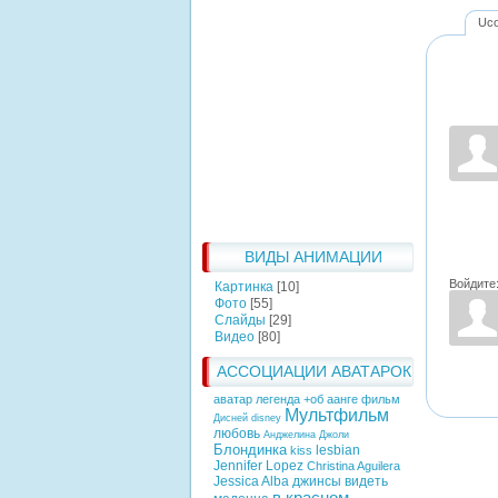
Uc
ВИДЫ АНИМАЦИИ
Войдите
Картинка
[10]
Фото
[55]
Слайды
[29]
Видео
[80]
АССОЦИАЦИИ АВАТАРОК
аватар легенда +об аанге фильм
Мультфильм
Дисней
disney
любовь
Анджелина Джоли
Блондинка
lesbian
kiss
Jennifer Lopez
Christina Aguilera
Jessica Alba
джинсы
видеть