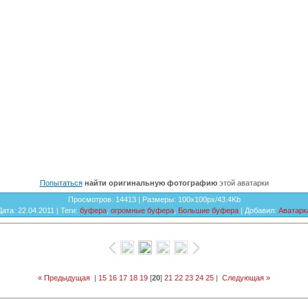
Попытаться
найти оригинальную фотографию
этой аватарки
Просмотров
: 14413 |
Размеры
: 100x100px/43.4Kb
Дата
: 22.04.2011 |
Теги
:
буфера
,
огромные буфера
,
Большие буфера
|
Добавил
:
Аватарк
« Предыдущая
|
15
16
17
18
19
[
20
]
21
22
23
24
25
|
Следующая »