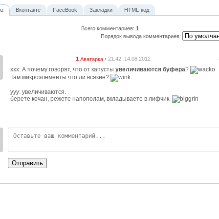
oz
Вконтакте
FaceBook
Закладки
HTML-код
Всего комментариев
:
1
Порядок вывода комментариев:
1
• 21:42, 14.08.2012
Аватарка
xxx: А почему говорят, что от капусты
увеличиваются буфера
?
Там микроэлементы что ли всякие?
yyy: увеличиваются.
берете кочан, режете напополам, вкладываете в лифчик.
:
Отправить