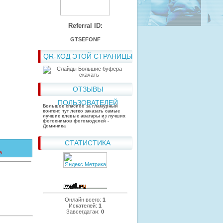
Referral ID:
GTSEFONF
QR-КОД ЭТОЙ СТРАНИЦЫ
ОТЗЫВЫ
ПОЛЬЗОВАТЕЛЕЙ
Большое спасибо за гламурный
контент, тут легко заказать самые
лучшие клевые аватары из лучших
фотоснимов фотомоделей -
Доминика
СТАТИСТИКА
а
Онлайн всего:
1
Искателей:
1
Завсегдатаи:
0