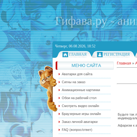
Гифава.ру - ан
Четверг, 06.08.2026, 18:52
ГЛАВНАЯ
РЕГИСТРАЦИЯ
Главная
»
МЕНЮ САЙТА
Аватарки для сайта
Сигны на заказ
Анимационные картинки
Обои на рабочий стол
Смотреть видео онлайн
Браузерные игры онлайн
Будьте так 
индивидуаль
Заказ личной аватарки
Афаризм к а
FAQ (вопрос/ответ)