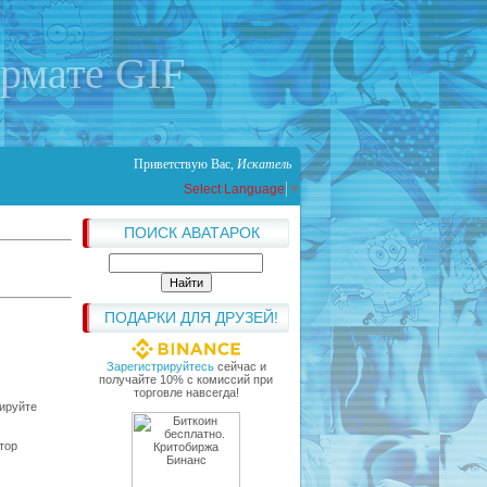
ормате GIF
Приветствую Вас
,
Искатель
Select Language
▼
ПОИСК АВАТАРОК
ПОДАРКИ ДЛЯ ДРУЗЕЙ!
Зарегистрируйтесь
сейчас и
получайте 10% с комиссий при
торговле навсегда!
зируйте
тор