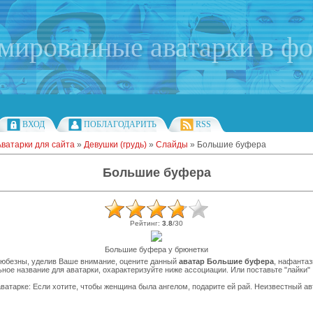
имированные аватарки в ф
ВХОД
ПОБЛАГОДАРИТЬ
RSS
Аватарки для сайта
»
Девушки (грудь)
»
Слайды
» Большие буфера
Большие буфера
Рейтинг
:
3.8
/
30
Большие буфера у брюнетки
любезны, уделив Ваше внимание, оцените данный
аватар Большие буфера
, нафанта
ное название для аватарки, охарактеризуйте ниже ассоциации. Или поставьте "лайки"
ватарке: Если хотите, чтобы женщина была ангелом, подарите ей рай. Неизвестный ав