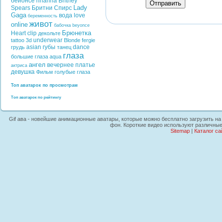
бейонсе
rihanna
Britney
Отправить
Lady
Spears
Бритни Спирс
Gaga
вода
love
беременность
живот
online
бабочка
beyonce
Брюнетка
Heart
clip
декольте
underwear
tattoo
3d
Blonde
fergie
asian
губы
dance
грудь
танец
глаза
большие глаза
aqua
ангел
вечернее платье
актриса
девушка
Фильм
голубые глаза
Топ аватарок по просмотрам
Топ аватарок по рейтингу
Gif ава - новейшие анимационные аватары, которые можно бесплатно загрузить на 
фон. Короткие видео используют различные
Sitemap
|
Каталог са