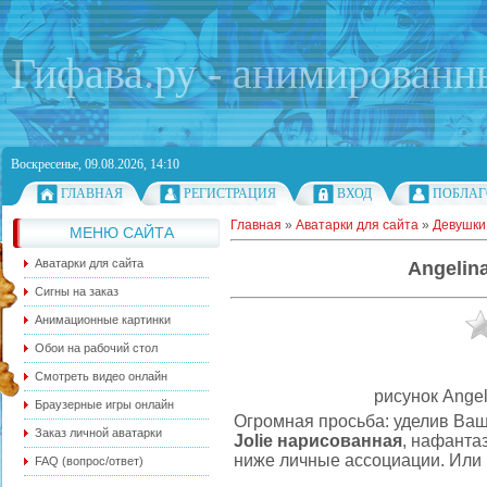
Гифава.ру - анимированн
Воскресенье, 09.08.2026, 14:10
ГЛАВНАЯ
РЕГИСТРАЦИЯ
ВХОД
ПОБЛАГ
Главная
»
Аватарки для сайта
»
Девушки
МЕНЮ САЙТА
Аватарки для сайта
Angelin
Сигны на заказ
Анимационные картинки
Обои на рабочий стол
Смотреть видео онлайн
рисунок Angel
Браузерные игры онлайн
Огромная просьба: уделив Ваш
Заказ личной аватарки
Jolie нарисованная
, нафанта
ниже личные ассоциации. Или 
FAQ (вопрос/ответ)