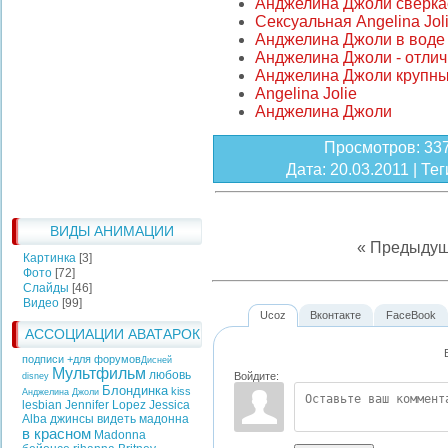
Анджелина Джоли сверка
Сексуальная Angelina Jol
Анджелина Джоли в воде
Анджелина Джоли - отли
Анджелина Джоли крупн
Angelina Jolie
Анджелина Джоли
Просмотров
: 33
Дата
: 20.03.2011 |
Тег
ВИДЫ АНИМАЦИИ
« Предыду
Картинка
[3]
Фото
[72]
Слайды
[46]
Видео
[99]
Ucoz
Вконтакте
FaceBook
АССОЦИАЦИИ АВАТАРОК
подписи +для форумов
Дисней
Мультфильм
любовь
Войдите:
disney
Блондинка
kiss
Анджелина Джоли
lesbian
Jennifer Lopez
Jessica
Alba
джинсы
видеть
мадонна
в красном
Madonna