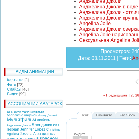
Анджелина Джоли
Анджелина Джоли в воде
Анджелина Джоли - отли
Анджелина Джоли крупн
Angelina Jolie
Анджелина Джоли сверка
Angelina Jolie нарисован
Сексуальная Angelina Jol
Просмотров
: 24
Дата
: 03.11.2011 |
Теги
:
Ang
ВИДЫ АНИМАЦИИ
Картинка
[3]
Фото
[72]
Слайды
[46]
Видео
[99]
« Предыдущая
|
25
26
АССОЦИАЦИИ АВАТАРОК
аватарки +для контакта
бесплатно надписи
Ucoz
Вконтакте
FaceBook
disney
Дисней
Мультфильм
любовь
Блондинка
kiss
Анджелина Джоли
lesbian
Jennifer Lopez
Christina
Jessica Alba
джинсы
Aguilera
Войдите:
в красном
видеть
мадонна