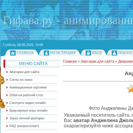
Гифава.ру - анимированн
Суббота, 08.08.2026, 16:08
ГЛАВНАЯ
РЕГИСТРАЦИЯ
ВХОД
ПОБЛАГ
Главная
»
Аватарки для сайта
»
Девушки
МЕНЮ САЙТА
Аватарки для сайта
Ан
Сигны на заказ
Анимационные картинки
Обои на рабочий стол
Смотреть видео онлайн
Фото Анджелины Д
Браузерные игры онлайн
Уважаемый посетитель сайта, 
Заказ личной аватарки
Вас
аватар Анджелина Джол
охарактеризуйте ниже ассоциа
FAQ (вопрос/ответ)