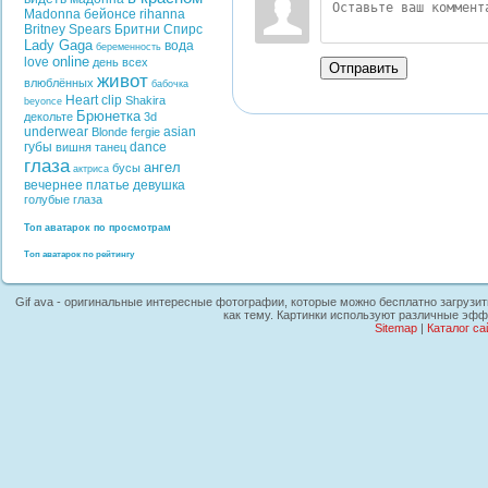
Madonna
бейонсе
rihanna
Britney Spears
Бритни Спирс
Lady Gaga
вода
беременность
online
love
день всех
Отправить
живот
влюблённых
бабочка
Heart
clip
Shakira
beyonce
Брюнетка
декольте
3d
underwear
asian
Blonde
fergie
губы
dance
вишня
танец
глаза
ангел
бусы
актриса
вечернее платье
девушка
голубые глаза
Топ аватарок по просмотрам
Топ аватарок по рейтингу
Gif ava - оригинальные интересные фотографии, которые можно бесплатно загрузит
как тему. Картинки используют различные эфф
Sitemap
|
Каталог са