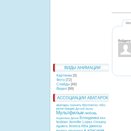
Uc
Войдите
ВИДЫ АНИМАЦИИ
Картинка
[3]
Фото
[72]
Слайды
[46]
Видео
[99]
АССОЦИАЦИИ АВАТАРОК
аватары скачать бесплатно +без
регистрации
Дисней
disney
Мультфильм
любовь
Блондинка
kiss
Анджелина Джоли
lesbian
Jennifer Lopez
Christina
Jessica Alba
джинсы
Aguilera
в красном
видеть
мадонна