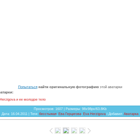
Попытаться
найти оригинальную фотографию
этой аватарки
атарки:
Herzigova и ее молодое тело
Просмотров
: 1607 |
Размеры
: 98x98px/63.8Kb
Дата
: 16.04.2011 |
Теги
:
бесстыжая
,
Ева Герцигова
,
Eva Herzigova
|
Добавил
:
Аватарка