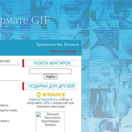
ормате GIF
Приветствую Вас
,
Искатель
Select Language
▼
цигова
ПОИСК АВАТАРОК
ПОДАРКИ ДЛЯ ДРУЗЕЙ!
Зарегистрируйтесь
сейчас и
получайте 10% с комиссий при
триса.
торговле навсегда!
пишите ниже
самого