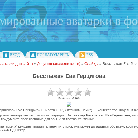
имированные аватарки в ф
ВХОД
ПОБЛАГОДАРИТЬ
RSS
Аватарки для сайта
»
Девушки (знаменитости)
»
Слайды
» Бесстыжая Ева Гер
Бесстыжая Ева Герцигова
Рейтинг
:
0.0
/
0
ерцигова / Eva Herzigova (10 марта 1973, Литвинов, Чехия) — чешская топ-модель и ак
рокомментируйте этот, если не затруднит Вас
аватар Бесстыжая Ева Герцигова
, на
 придумайте свое название для авы. Или поставьте "лайки"
ватарке: У женщины поразительная интуиция: она может догадаться обо всем, кроме 
. (УАЙЛЬД Оскар)