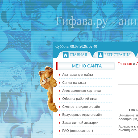
Гифава.ру - ан
Суббота, 08.08.2026, 02:40
ГЛАВНАЯ
РЕГИСТРАЦИЯ
Главная
»
МЕНЮ САЙТА
Аватарки для сайта
Сигны на заказ
Анимационные картинки
Обои на рабочий стол
Смотреть видео онлайн
Ева Г
Браузерные игры онлайн
Внимание: п
ассоциации,
Заказ личной аватарки
Афаризм к а
очевидного
FAQ (вопрос/ответ)