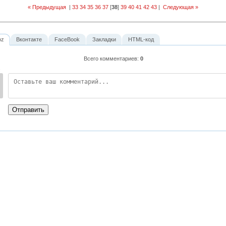
« Предыдущая
|
33
34
35
36
37
[
38
]
39
40
41
42
43
|
Следующая »
oz
Вконтакте
FaceBook
Закладки
HTML-код
Всего комментариев
:
0
:
Отправить