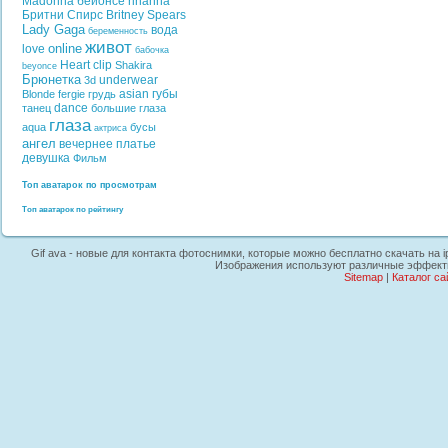
Madonna
бейонсе
rihanna
Бритни Спирс
Britney Spears
Lady Gaga
вода
беременность
живот
online
love
бабочка
Heart
clip
Shakira
beyonce
Брюнетка
underwear
3d
asian
губы
Blonde
fergie
грудь
dance
танец
большие глаза
глаза
aqua
бусы
актриса
ангел
вечернее платье
девушка
Фильм
Топ аватарок по просмотрам
Топ аватарок по рейтингу
Gif ava - новые для контакта фотоснимки, которые можно бесплатно скачать на i
Изображения используют различные эффекты,
Sitemap
|
Каталог са