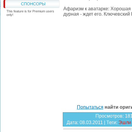
СПОНСОРЫ
Афаризм к аватарке: Хорошая 
This feature is for Premium users
дурная - ждет его. Ключевски
only!
Попытаться
найти ори
Просмотров
: 18
Дата
: 08.03.2011 |
Теги
:
Эшли 