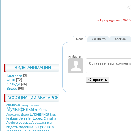
« Предыдущая
|
34
35
Ucoz
Вконтакте
FaceBook
Войдите:
ВИДЫ АНИМАЦИИ
Картинка
[3]
Отправить
Фото
[72]
Слайды
[46]
Видео
[99]
АССОЦИАЦИИ АВАТАРОК
аватарка
disney
Дисней
Мультфильм
любовь
Блондинка
kiss
Анджелина Джоли
lesbian
Jennifer Lopez
Christina
Jessica Alba
джинсы
Aguilera
в красном
видеть
мадонна