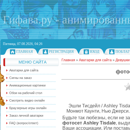
Гифава.ру - анимированн
Пятница, 07.08.2026, 04:26
ГЛАВНАЯ
РЕГИСТРАЦИЯ
ВХОД
ПОБЛАГ
Главная
»
Аватарки для сайта
»
Девушки
МЕНЮ САЙТА
Аватарки для сайта
фотос
Сигны на заказ
Анимационные картинки
Обои на рабочий стол
Смотреть видео онлайн
Эшли Тисдейл / Ashley Tisda
Браузерные игры онлайн
Монмот Каунти, Нью Джерси.
Заказ личной аватарки
Будьте так любезны, если не 
фотосет Ashley Tisdale
, выд
FAQ (вопрос/ответ)
Ваши ассоциации. Или поставь