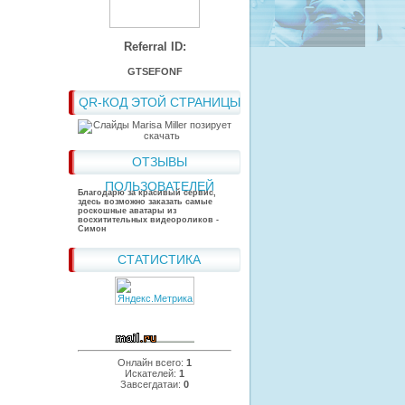
Referral ID:
GTSEFONF
QR-КОД ЭТОЙ СТРАНИЦЫ
ОТЗЫВЫ
ПОЛЬЗОВАТЕЛЕЙ
Благодарю за красивый сервис,
здесь возможно заказать самые
роскошные аватары из
восхитительных видеороликов -
Симон
СТАТИСТИКА
Онлайн всего:
1
Искателей:
1
Завсегдатаи:
0