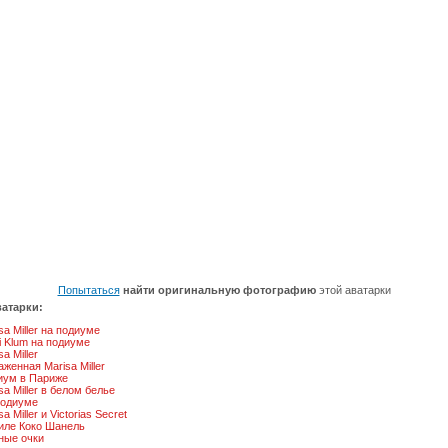
Попытаться
найти оригинальную фотографию
этой аватарки
атарки:
sa Мiller на подиуме
i Klum на подиуме
sa Miller
женная Marisa Miller
иум в Париже
sa Miller в белом белье
подиуме
sa Мiller и Victorias Secret
иле Коко Шанель
ные очки