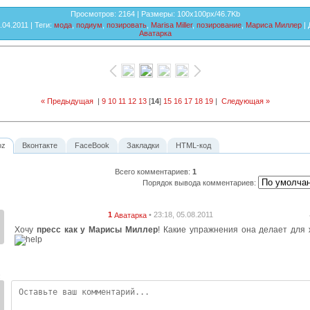
Просмотров
: 2164 |
Размеры
: 100x100px/46.7Kb
2.04.2011 |
Теги
:
мода
,
подиум
,
позировать
,
Marisa Miller
,
позирование
,
Мариса Миллер
|
Аватарка
« Предыдущая
|
9
10
11
12
13
[
14
]
15
16
17
18
19
|
Следующая »
oz
Вконтакте
FaceBook
Закладки
HTML-код
Всего комментариев
:
1
Порядок вывода комментариев:
1
• 23:18, 05.08.2011
Аватарка
Хочу
пресс как у Марисы Миллер
! Какие упражнения она делает для
: