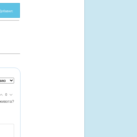
Добавил
:
0
 живота?