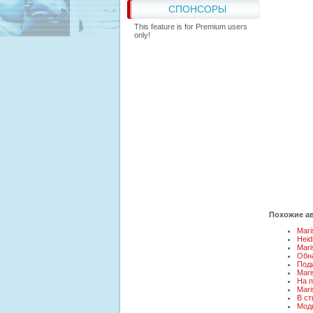
СПОНСОРЫ
This feature is for Premium users
only!
Похожие ав
Мari
Heid
Mari
Обна
Под
Mari
На 
Мari
В ст
Мод