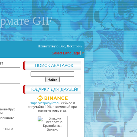
ормате GIF
Приветствую Вас
,
Искатель
Select Language
▼
ет
ПОИСК АВАТАРОК
ПОДАРКИ ДЛЯ ДРУЗЕЙ!
Зарегистрируйтесь
сейчас и
получайте 10% с комиссий при
Санта-Крус,
торговле навсегда!
ом.
 напишите
.. Янина