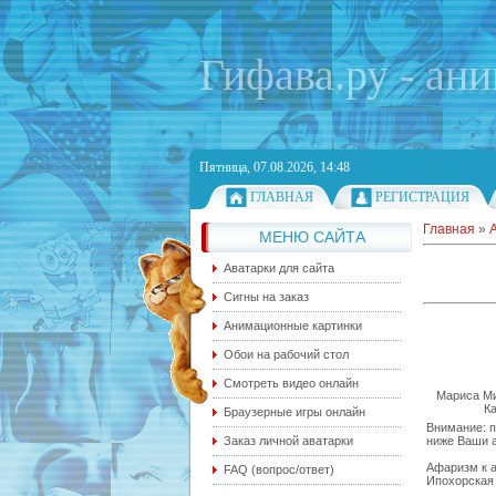
Гифава.ру - ан
Пятница, 07.08.2026, 14:48
ГЛАВНАЯ
РЕГИСТРАЦИЯ
Главная
»
МЕНЮ САЙТА
Аватарки для сайта
Сигны на заказ
Анимационные картинки
Обои на рабочий стол
Смотреть видео онлайн
Мариса Мил
Ка
Браузерные игры онлайн
Внимание: п
ниже Ваши а
Заказ личной аватарки
Афаризм к а
FAQ (вопрос/ответ)
Ипохорская