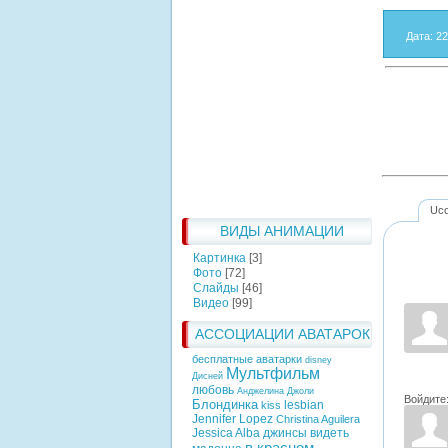
Дата
: 2
Uc
ВИДЫ АНИМАЦИИ
Картинка
[3]
Фото
[72]
Слайды
[46]
Видео
[99]
АССОЦИАЦИИ АВАТАРОК
бесплатные аватарки
disney
Мультфильм
Дисней
любовь
Анджелина Джоли
Войдите
Блондинка
lesbian
kiss
Jennifer Lopez
Christina Aguilera
Jessica Alba
джинсы
видеть