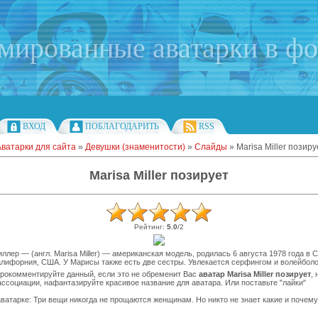
имированные аватарки в ф
ВХОД
ПОБЛАГОДАРИТЬ
RSS
Аватарки для сайта
»
Девушки (знаменитости)
»
Слайды
» Marisa Miller позиру
Marisa Miller позирует
Рейтинг
:
5.0
/
2
лер — (англ. Marisa Miller) — американская модель, родилась 6 августа 1978 года в 
лифорния, США. У Марисы также есть две сестры. Увлекается серфингом и волейбол
рокомментируйте данный, если это не обременит Вас
аватар Marisa Miller позирует
,
ссоциации, нафантазируйте красивое название для аватара. Или поставьте "лайки"
ватарке: Три вещи никогда не прощаются женщинам. Но никто не знает какие и почему.