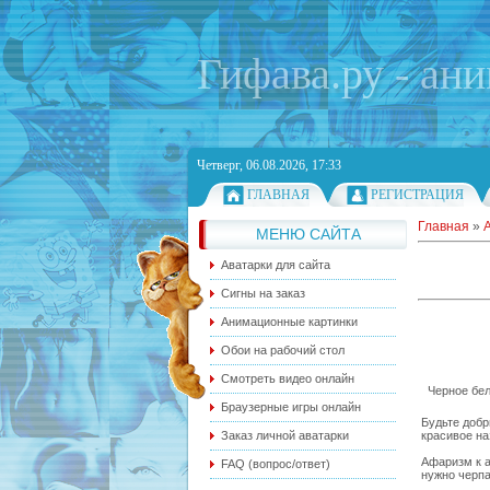
Гифава.ру - ан
Четверг, 06.08.2026, 17:33
ГЛАВНАЯ
РЕГИСТРАЦИЯ
Главная
»
МЕНЮ САЙТА
Аватарки для сайта
Сигны на заказ
Анимационные картинки
Обои на рабочий стол
Смотреть видео онлайн
Черное бел
Браузерные игры онлайн
Будьте добр
красивое на
Заказ личной аватарки
Афаризм к а
FAQ (вопрос/ответ)
нужно черпа