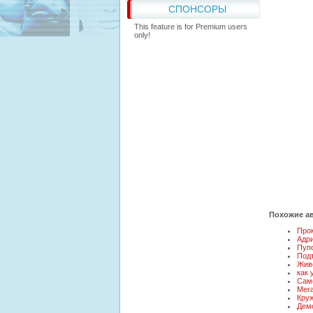
СПОНСОРЫ
This feature is for Premium users
only!
Похожие ав
Про
Адр
Пупо
Подт
Жив
как 
Сам
Мега
Кру
Дем