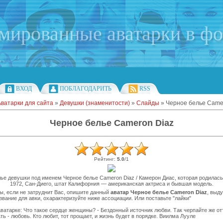
имированные аватарки в ф
ВХОД
ПОБЛАГОДАРИТЬ
RSS
Аватарки для сайта
»
Девушки (знаменитости)
»
Слайды
» Черное белье Came
Черное белье Cameron Diaz
Рейтинг
:
5.0
/
1
ье девушки под именем Черное белье Cameron Diaz / Камерон Диас, которая родилась
1972, Сан-Диего, штат Калифорния — американская актриса и бывшая модель.
ы, если не затруднит Вас, опишите данный
аватар Черное белье Cameron Diaz
, выд
звание для авки, охарактеризуйте ниже ассоциации. Или поставьте "лайки"
ватарке: Что такое сердце женщины? - Бездонный источник любви. Так черпайте же отт
ть - любовь. Кто любит, тот прощает, и жизнь будет в порядке. Виилма Лууле