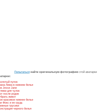
Попытаться
найти оригинальную фотографию
этой аватарки
атарки:
колотый пупок
иана Лима в нижнем белье
к Jesse Jane
яжки для чулок
от после родов
убрать живот
ое красивое нижнее белье
н Фокс и ее грудь
жевные трусики
онстрация черного белья