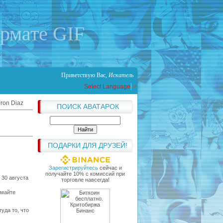
ормате GIF
Приветствую Вас
,
Искатель
Select Language
▼
ron Diaz
ПОИСК АВАТАРОК
ПОДАРКИ ДЛЯ ДРУЗЕЙ!
Зарегистрируйтесь
сейчас и
получайте 10% с комиссий при
 30 августа
торговле навсегда!
умайте
уда то, что