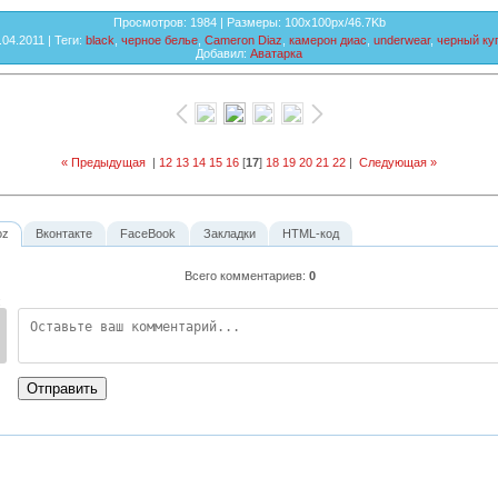
Просмотров
: 1984 |
Размеры
: 100x100px/46.7Kb
.04.2011 |
Теги
:
black
,
черное белье
,
Cameron Diaz
,
камерон диас
,
underwear
,
черный ку
Добавил
:
Аватарка
« Предыдущая
|
12
13
14
15
16
[
17
]
18
19
20
21
22
|
Следующая »
oz
Вконтакте
FaceBook
Закладки
HTML-код
Всего комментариев
:
0
:
Отправить