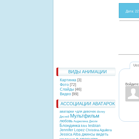
Дата
: 22
Uc
ВИДЫ АНИМАЦИИ
Картинка
[3]
Войдите
Фото
[72]
Слайды
[46]
Видео
[99]
АССОЦИАЦИИ АВАТАРОК
аватарки +для девочек
disney
Мультфильм
Дисней
любовь
Анджелина Джоли
Блондинка
lesbian
kiss
Jennifer Lopez
Christina Aguilera
Jessica Alba
джинсы
видеть