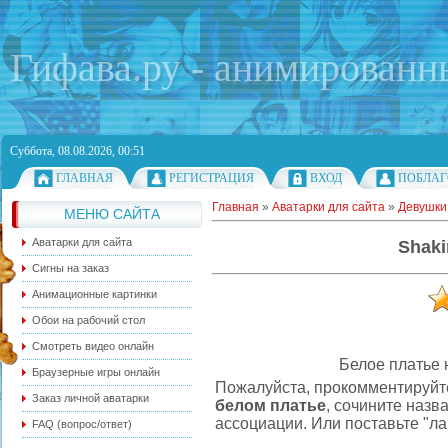
Гифава.ру - анимированн
Суббота, 08.08.2026, 00:51
ГЛАВНАЯ
РЕГИСТРАЦИЯ
ВХОД
ПОБЛАГ
Главная
»
Аватарки для сайта
»
Девушки
МЕНЮ САЙТА
Аватарки для сайта
Shaki
Сигны на заказ
Анимационные картинки
Обои на рабочий стол
Смотреть видео онлайн
Белое платье 
Браузерные игры онлайн
Пожалуйста, прокомментируйте
Заказ личной аватарки
белом платье
, сочините назв
ассоциации. Или поставьте "ла
FAQ (вопрос/ответ)