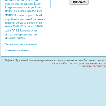
бейонсе
rihanna
Бритни
Отправить
Lady
Спирс
Britney Spears
Gaga
вода
love
беременность
online
день всех влюблённых
живот
Heart
бабочка
beyonce
Брюнетка
clip
Shakira
декольте
underwear
tattoo
Blonde
fergie
asian
губы
dance
грудь
танец
глаза
aqua
бусы
актриса
ангел
вечернее платье
девушка
Фильм
Топ аватарок по просмотрам
Топ аватарок по рейтингу
Гифава. Ру - новейшие анимационные картинки, которые можно бесплатно скопиров
как тему. Фото используют различные эффек
Sitemap
|
Каталог са