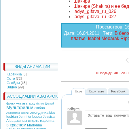
Шакира
Шакира (Shakira) и ее бе
ladys_gifava_ru_026
ladys_gifava_ru_027
Просмотров
: 1
Дата
: 16.04.2011 |
Теги
:
В бел
платье
,
Isabel Mebarak Ripo
ВИДЫ АНИМАЦИИ
« Предыдущая
|
20
21
Картинка
[3]
Фото
[72]
Слайды
[46]
Видео
[99]
Ucoz
Вконтакте
FaceBook
АССОЦИАЦИИ АВАТАРОК
фотки +на аватарку
disney
Дисней
Мультфильм
любовь
Войдите:
Блондинка
kiss
Анджелина Джоли
lesbian
Jennifer Lopez
Jessica
Alba
джинсы
видеть
мадонна
в красном
Madonna