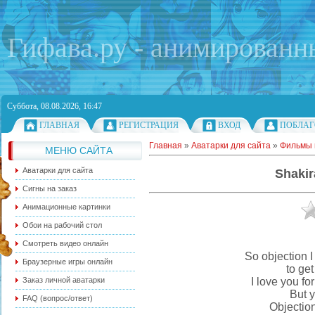
Гифава.ру - анимированн
Суббота, 08.08.2026, 16:47
ГЛАВНАЯ
РЕГИСТРАЦИЯ
ВХОД
ПОБЛАГ
Главная
»
Аватарки для сайта
»
Фильмы 
МЕНЮ САЙТА
Аватарки для сайта
Shakir
Сигны на заказ
Анимационные картинки
Обои на рабочий стол
Смотреть видео онлайн
So objection 
Браузерные игры онлайн
to get
I love you fo
Заказ личной аватарки
But y
FAQ (вопрос/ответ)
Objections