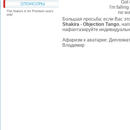
Got 
СПОНСОРЫ
I'm fallin
This feature is for Premium users
no wa
only!
Большая просьба: если Вас эт
Shakira - Objection Tango
, на
нафантазируйте индивидуально
Афаризм к аватарке: Дипломат 
Владимир