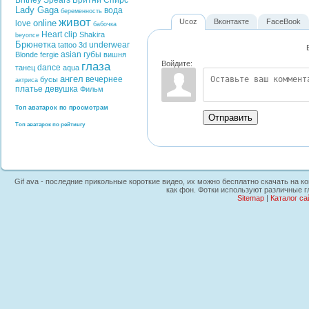
Britney Spears
Бритни Спирс
Lady Gaga
вода
беременность
живот
Ucoz
Вконтакте
FaceBook
online
love
бабочка
Heart
clip
Shakira
beyonce
Брюнетка
underwear
tattoo
3d
asian
губы
Blonde
fergie
вишня
Войдите:
глаза
dance
танец
aqua
ангел
вечернее
бусы
актриса
платье
девушка
Фильм
Топ аватарок по просмотрам
Отправить
Топ аватарок по рейтингу
Gif ava - последние прикольные короткие видео, их можно бесплатно скачать на к
как фон. Фотки используют различные г
Sitemap
|
Каталог са