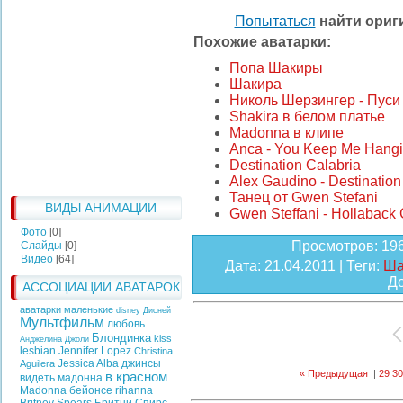
Попытаться
найти ори
Похожие аватарки:
Попа Шакиры
Шакира
Николь Шерзингер - Пуси
Shakira в белом платье
Madonna в клипе
Anca - You Keep Me Hang
Destination Calabria
Alex Gaudino - Destination
Танец от Gwen Stefani
ВИДЫ АНИМАЦИИ
Gwen Steffani - Hollaback G
Фото
[0]
Просмотров
: 19
Слайды
[0]
Видео
[64]
Дата
: 21.04.2011 |
Теги
:
Ша
Д
АССОЦИАЦИИ АВАТАРОК
аватарки маленькие
disney
Дисней
Мультфильм
любовь
Блондинка
kiss
Анджелина Джоли
lesbian
Jennifer Lopez
Christina
Jessica Alba
джинсы
Aguilera
« Предыдущая
|
29
30
в красном
видеть
мадонна
Madonna
бейонсе
rihanna