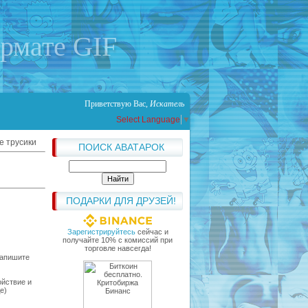
ормате GIF
Приветствую Вас
,
Искатель
Select Language
▼
ее трусики
ПОИСК АВАТАРОК
ПОДАРКИ ДЛЯ ДРУЗЕЙ!
Зарегистрируйтесь
сейчас и
получайте 10% с комиссий при
торговле навсегда!
напишите
ойствие и
е)