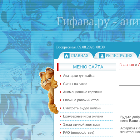
Гифава.ру - ан
Воскресенье, 09.08.2026, 08:30
ГЛАВНАЯ
РЕГИСТРАЦИЯ
Главная
»
МЕНЮ САЙТА
Аватарки для сайта
Сигны на заказ
Анимационные картинки
Обои на рабочий стол
Смотреть видео онлайн
Браузерные игры онлайн
Будьте добр
ниже Ваши а
Заказ личной аватарки
Афаризм к а
женственнос
FAQ (вопрос/ответ)