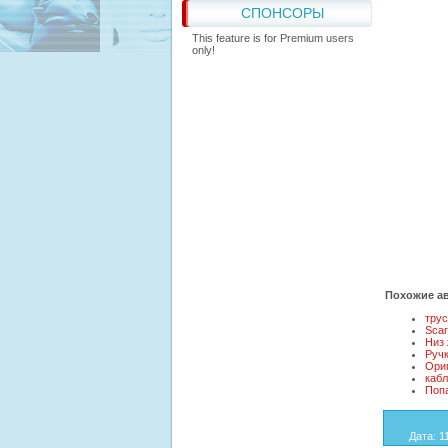
СПОНСОРЫ
This feature is for Premium users
only!
Похожие ав
трус
Scar
Низ
Ручк
Ори
кабл
Поп
Дата
: 1