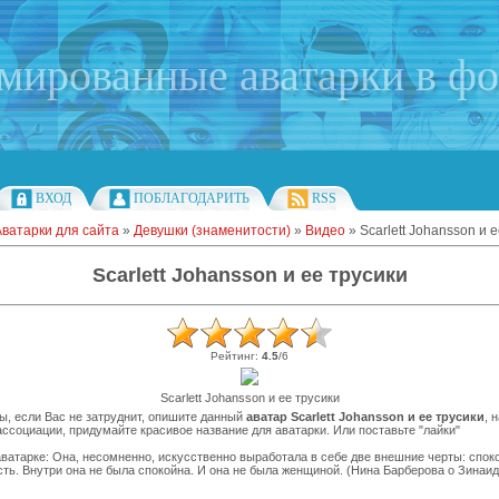
имированные аватарки в ф
ВХОД
ПОБЛАГОДАРИТЬ
RSS
Аватарки для сайта
»
Девушки (знаменитости)
»
Видео
» Scarlett Johansson и 
Scarlett Johansson и ее трусики
Рейтинг
:
4.5
/
6
Scarlett Johansson и ее трусики
ы, если Вас не затруднит, опишите данный
аватар Scarlett Johansson и ее трусики
, 
ссоциации, придумайте красивое название для аватарки. Или поставьте "лайки"
ватарке: Она, несомненно, искусственно выработала в себе две внешние черты: спок
ть. Внутри она не была спокойна. И она не была женщиной. (Нина Барберова о Зинаид