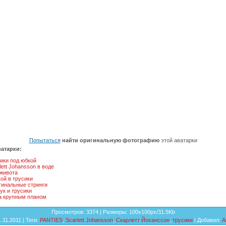
Попытаться
найти оригинальную фотографию
этой аватарки
атарки:
ики под юбкой
lett Johansson в воде
 живота
ой в трусики
гинальные стринги
ук и трусики
а крупным планом
Просмотров
: 3374 |
Размеры
: 100x100px/31.5Kb
1.11.2011 |
Теги
:
PANTIES
,
Scarlett Johansson
,
Скарлетт Йоханссон
,
трусики
|
Добавил
:
А