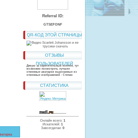
Referral ID:
GTSEFONF
QR-КОД ЭТОЙ СТРАНИЦЫ
ОТЗЫВЫ
ПОЛЬЗОВАТЕЛЕЙ
Дякую за офигительный контент, тут
возможно посмотреть лучшие
отменные аватарки вырезанные из
отменных изображений - Степан
СТАТИСТИКА
Онлайн всего:
1
Искателей:
1
Завсегдатаи:
0
ватарка