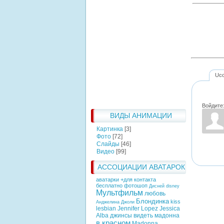
Uc
Войдите
ВИДЫ АНИМАЦИИ
Картинка
[3]
Фото
[72]
Слайды
[46]
Видео
[99]
АССОЦИАЦИИ АВАТАРОК
аватарки +для контакта
бесплатно фотошоп
Дисней
disney
Мультфильм
любовь
Блондинка
kiss
Анджелина Джоли
lesbian
Jennifer Lopez
Jessica
Alba
джинсы
видеть
мадонна
в красном
Madonna