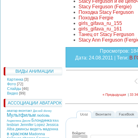
Stacy Ferguson и ее цепо
Stacy Ferguson (Fergie)
Походка Stacy Ferguson
Походка Fergie
girls_gifava_ru_155
girls_gifava_ru_161
Танец от Stacy Ferguson
Stacy Ann Ferguson (Fergi
Просмотров
: 18
Дата
: 24.08.2011 |
Теги
:
В 
ВИДЫ АНИМАЦИИ
Картинка
[3]
Фото
[72]
Слайды
[46]
Видео
[99]
« Предыдущая
|
33
34
АССОЦИАЦИИ АВАТАРОК
аватар вконтакт
Дисней
disney
Мультфильм
Ucoz
Вконтакте
FaceBook
любовь
Блондинка
kiss
Анджелина Джоли
lesbian
Jennifer Lopez
Jessica
Alba
джинсы
видеть
мадонна
Войдите:
в красном
Madonna