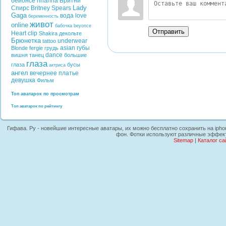
бейонсе
rihanna
Бритни
Lady
Спирс
Britney Spears
Gaga
вода
love
беременность
живот
online
бабочка
beyonce
Отправить
Heart
clip
Shakira
декольте
Брюнетка
underwear
tattoo
asian
губы
Blonde
fergie
грудь
dance
вишня
танец
большие
глаза
глаза
бусы
актриса
ангел
вечернее платье
девушка
Фильм
Топ аватарок по просмотрам
Топ аватарок по рейтингу
Гифава. Ру - новейшие интересные аватары, их можно бесплатно сохранить на ipho
фон. Фотки используют различные эффекты
Sitemap
|
Каталог са