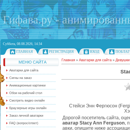
Гифава.ру - анимированн
Суббота, 08.08.2026, 14:34
ГЛАВНАЯ
РЕГИСТРАЦИЯ
ВХОД
ПОБЛАГ
Главная
»
Аватарки для сайта
»
Девушки
МЕНЮ САЙТА
Аватарки для сайта
Sta
Сигны на заказ
Анимационные картинки
Обои на рабочий стол
Смотреть видео онлайн
Стейси Энн Фергюсон (Fergi
Браузерные игры онлайн
Хэ
Заказ личной аватарки
Дорогой посетитель сайта, оце
аватар Stacy Ann Ferguson
, 
FAQ (вопрос/ответ)
авки, опишите ниже ассоциации