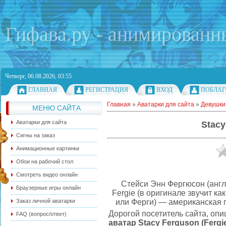
Гифава.ру - анимированн
Четверг, 06.08.2026, 03:55
ГЛАВНАЯ
РЕГИСТРАЦИЯ
ВХОД
ПОБЛАГ
Главная
»
Аватарки для сайта
»
Девушки
МЕНЮ САЙТА
Аватарки для сайта
Stacy
Сигны на заказ
Анимационные картинки
Обои на рабочий стол
Смотреть видео онлайн
Стейси Энн Фергюсон (англ.
Браузерные игры онлайн
Fergie (в оригинале звучит ка
или Ферги) — американская п
Заказ личной аватарки
Дорогой посетитель сайта, опи
FAQ (вопрос/ответ)
аватар Stacy Ferguson (Fergi