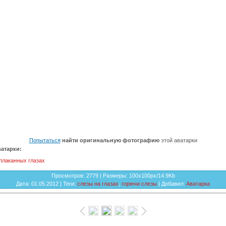
Попытаться
найти оригинальную фотографию
этой аватарки
атарки:
плаканных глазах
Просмотров
: 2779 |
Размеры
: 100x100px/14.9Kb
Дата
: 01.05.2012 |
Теги
:
слезы на глазах
,
горючи слезы
|
Добавил
:
Аватарка