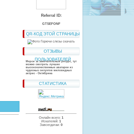
Referral ID:
GTSEFONF
QR-КОД ЭТОЙ СТРАНИЦЫ
ОТЗЫВЫ
ПОЛЬЗОВАТЕЛЕЙ
Мерси за замечательный ресурс, тут
можно смотреть лучшие
высококачественные аватарки из
чудесных силуэтов миловидных
актрис - Октябрина
СТАТИСТИКА
Онлайн всего:
1
Искателей:
1
Завсегдатаи:
0