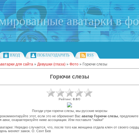
имированные аватарки в ф
ВХОД
ПОБЛАГОДАРИТЬ
RSS
Аватарки для сайта
»
Девушки (глаза)
»
Фото
» Горючи слезы
Горючи слезы
Рейтинг
:
0.0
/
0
Погоди утри горючи слезы, мы русские морозы
рокомментируйте этот, если это не обременит Вас
аватар Горючи слезы
, предложите
я авки, охарактеризуйте ниже ассоциации. Или поставьте "лайки"
ватарке: Нередко случается, что, после того как женщина отдала ключ от своего сердц
ень меняет замок. О. Сент Бев