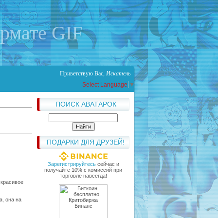
ормате GIF
Приветствую Вас
,
Искатель
Select Language
▼
ПОИСК АВАТАРОК
ПОДАРКИ ДЛЯ ДРУЗЕЙ!
Зарегистрируйтесь
сейчас и
получайте 10% с комиссий при
торговле навсегда!
 красивое
а, она на