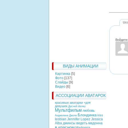
Uc
Войдите
ВИДЫ АНИМАЦИИ
Картинка
[5]
Фото
[137]
Слайды
[9]
Видео
[6]
АССОЦИАЦИИ АВАТАРОК
красивые аватарки +для
девушек
Дисней
disney
Мультфильм
любовь
Блондинка
kiss
Анджелина Джоли
lesbian
Jennifer Lopez
Jessica
Alba
джинсы
видеть
мадонна
в красном
Madonna