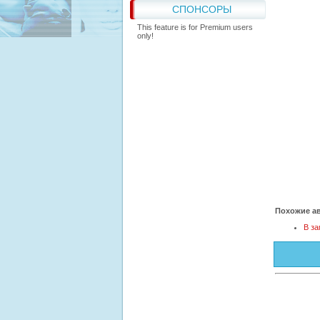
СПОНСОРЫ
This feature is for Premium users
only!
Похожие ав
В за