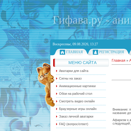
Гифава.ру - ан
Воскресенье, 09.08.2026, 13:27
ГЛАВНАЯ
РЕГИСТРАЦИЯ
Главная
»
МЕНЮ САЙТА
Аватарки для сайта
Сигны на заказ
Анимационные картинки
Обои на рабочий стол
Смотреть видео онлайн
Браузерные игры онлайн
Внимание: п
название дл
Заказ личной аватарки
Афаризм к а
следующий д
FAQ (вопрос/ответ)