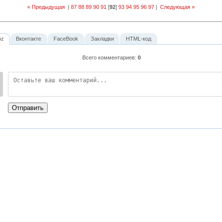
« Предыдущая
|
87
88
89
90
91
[
92
]
93
94
95
96
97
|
Следующая »
oz
Вконтакте
FaceBook
Закладки
HTML-код
Всего комментариев
:
0
:
Отправить