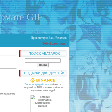
ормате GIF
Приветствую Вас
,
Искатель
Select Language
▼
ПОИСК АВАТАРОК
ПОДАРКИ ДЛЯ ДРУЗЕЙ!
Зарегистрируйтесь
сейчас и
получайте 10% с комиссий при
торговле навсегда!
ите название