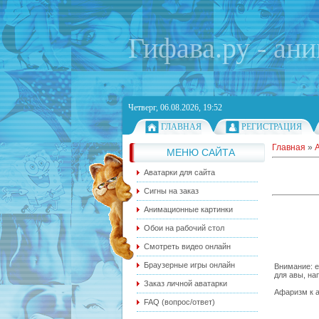
Гифава.ру - ан
Четверг, 06.08.2026, 19:52
ГЛАВНАЯ
РЕГИСТРАЦИЯ
Главная
»
МЕНЮ САЙТА
Аватарки для сайта
Сигны на заказ
Анимационные картинки
Обои на рабочий стол
Смотреть видео онлайн
Браузерные игры онлайн
Внимание: е
для авы, на
Заказ личной аватарки
Афаризм к а
FAQ (вопрос/ответ)