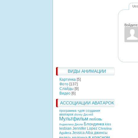
Uc
Войдите
ВИДЫ АНИМАЦИИ
Картинка
[5]
Фото
[137]
Слайды
[9]
Видео
[6]
АССОЦИАЦИИ АВАТАРОК
программа +для создания
аватарок
disney
Дисней
Мультфильм
любовь
Блондинка
kiss
Анджелина Джоли
lesbian
Jennifer Lopez
Christina
Jessica Alba
джинсы
Aguilera
в красном
видеть
мадонна