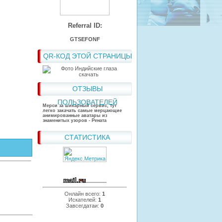
Referral ID:
GTSEFONF
QR-КОД ЭТОЙ СТРАНИЦЫ
ОТЗЫВЫ
ПОЛЬЗОВАТЕЛЕЙ
Мерси за шикарный сервис, тут
легко закачать самые мерцающие
анимированные аватары из
знаменитых узоров - Рената
СТАТИСТИКА
Онлайн всего:
1
Искателей:
1
Завсегдатаи:
0