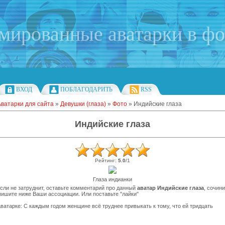
имированные аватарки в ф
ВХОД
ПОБЛАГОДАРИТЬ
RSS
Аватарки для сайта
»
Девушки (глаза)
»
Фото
» Индийские глаза
Индийские глаза
Рейтинг
:
5.0
/
1
Глаза индианки
сли не затруднит, оставьте комментарий про данный
аватар Индийские глаза
, сочин
пишите ниже Ваши ассоциации. Или поставьте "лайки"
ватарке: С каждым годом женщине всё труднее привыкать к тому, что ей тридцать