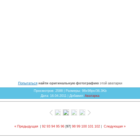
Попытаться
найти оригинальную фотографию
этой аватарки
Просмотров
: 2588 |
Размеры
: 98x98px/36.3Kb
Дата
: 16.04.2011 |
Добавил
:
Аватарка
« Предыдущая
|
92
93
94
95
96
[
97
]
98
99
100
101
102
|
Следующая »