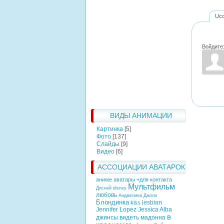
Uc
Войдите
ВИДЫ АНИМАЦИИ
Картинка
[5]
Фото
[137]
Слайды
[9]
Видео
[6]
АССОЦИАЦИИ АВАТАРОК
аниме аватары +для контакта
Мультфильм
Дисней
disney
любовь
Анджелина Джоли
Блондинка
lesbian
kiss
Jennifer Lopez
Jessica Alba
в
джинсы
видеть
мадонна