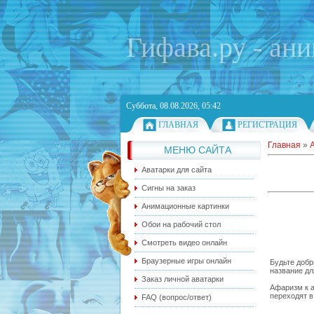
Гифава.ру - ан
Суббота, 08.08.2026, 05:42
ГЛАВНАЯ
РЕГИСТРАЦИЯ
Главная
»
МЕНЮ САЙТА
Аватарки для сайта
Сигны на заказ
Анимационные картинки
Обои на рабочий стол
Смотреть видео онлайн
Браузерные игры онлайн
Будьте добр
название дл
Заказ личной аватарки
Афаризм к а
переходят в
FAQ (вопрос/ответ)