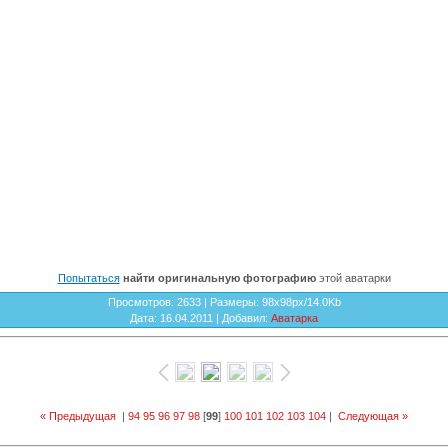
Попытаться
найти оригинальную фотографию
этой аватарки
Просмотров
: 2633 |
Размеры
: 98x98px/14.0Kb
Дата
: 16.04.2011 |
Добавил
:
Аватарка
« Предыдущая
|
94
95
96
97
98
[
99
]
100
101
102
103
104
|
Следующая »