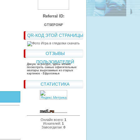
Referral ID:
GTSEFONF
QR-КОД ЭТОЙ СТРАНИЦЫ
ОТЗЫВЫ
ПОЛЬЗОВАТЕЛЕЙ
Дякую за ресурс, здесь можно
посмотреть самые офигительные
аватары вырезанные из старых
картинок - Ефросинья
СТАТИСТИКА
Онлайн всего:
1
Искателей:
1
Завсегдатаи:
0