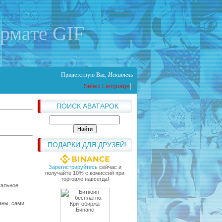
ормате GIF
Приветствую Вас
,
Искатель
Select Language
▼
ПОИСК АВАТАРОК
ПОДАРКИ ДЛЯ ДРУЗЕЙ!
Зарегистрируйтесь
сейчас и
получайте 10% с комиссий при
торговле навсегда!
уальное
аны, сами