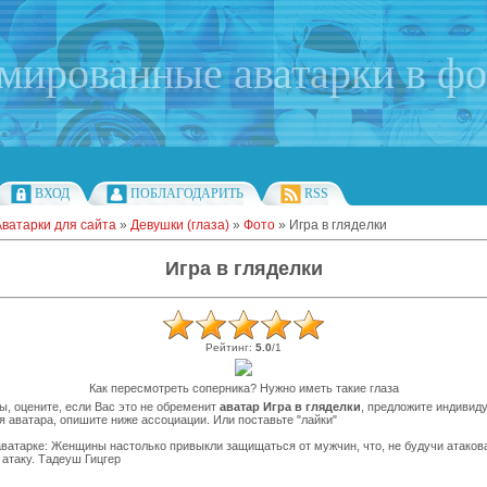
имированные аватарки в ф
ВХОД
ПОБЛАГОДАРИТЬ
RSS
Аватарки для сайта
»
Девушки (глаза)
»
Фото
» Игра в гляделки
Игра в гляделки
Рейтинг
:
5.0
/
1
Как пересмотреть соперника? Нужно иметь такие глаза
ы, оцените, если Вас это не обременит
аватар Игра в гляделки
, предложите индивид
я аватара, опишите ниже ассоциации. Или поставьте "лайки"
ватарке: Женщины настолько привыкли защищаться от мужчин, что, не будучи атаков
 атаку. Тадеуш Гицгер