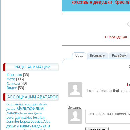
красивые девушки
,
Красив
« Предыдущая
Ucoz
Вконтакте
FaceBook
ВИДЫ АНИМАЦИИ
Картинка
[38]
Фото
[385]
Слайды
[49]
1
Видео
[58]
It's a plaseure to find some
АССОЦИАЦИИ АВАТАРОК
бесплатные аватарки
disney
Войдите:
Мультфильм
Дисней
любовь
Анджелина Джоли
Блондинка
lesbian
kiss
Jennifer Lopez
Jessica Alba
в
джинсы
видеть
мадонна