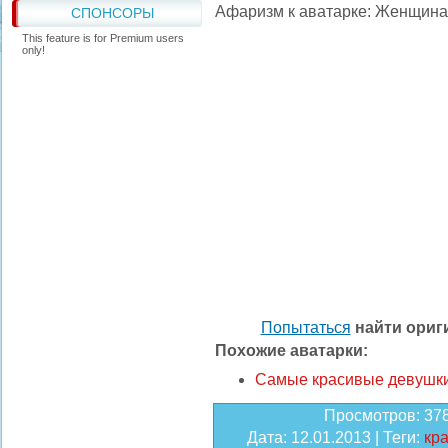
Афаризм к аватарке: Женщина 
СПОНСОРЫ
This feature is for Premium users
only!
Попытаться
найти ори
Похожие аватарки:
Самые красивые девушк
Просмотров
: 37
Дата
: 12.01.2013 |
Теги
:
кр