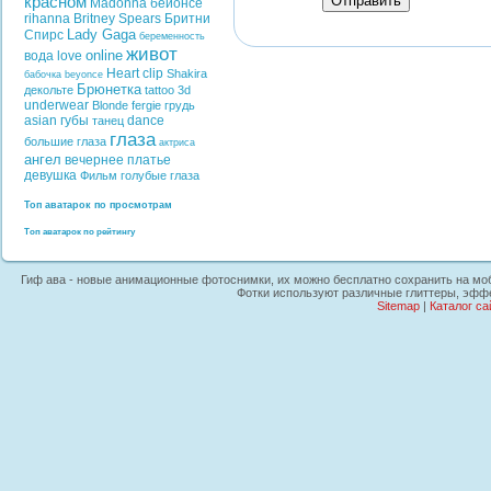
Отправить
красном
Madonna
бейонсе
rihanna
Britney Spears
Бритни
Lady Gaga
Спирс
беременность
живот
online
вода
love
Heart
clip
Shakira
бабочка
beyonce
Брюнетка
декольте
tattoo
3d
underwear
Blonde
fergie
грудь
asian
губы
dance
танец
глаза
большие глаза
актриса
ангел
вечернее платье
девушка
Фильм
голубые глаза
Топ аватарок по просмотрам
Топ аватарок по рейтингу
Гиф ава - новые анимационные фотоснимки, их можно бесплатно сохранить на мобил
Фотки используют различные глиттеры, эффек
Sitemap
|
Каталог са