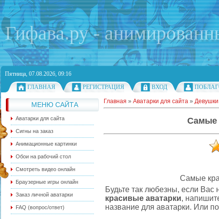
Гифава.ру - анимированн
Пятница, 07.08.2026, 09:16
ГЛАВНАЯ
РЕГИСТРАЦИЯ
ВХОД
ПОБЛАГ
Главная
»
Аватарки для сайта
»
Девушки
МЕНЮ САЙТА
Аватарки для сайта
Самые 
Сигны на заказ
Анимационные картинки
Обои на рабочий стол
Смотреть видео онлайн
Самые кра
Браузерные игры онлайн
Будьте так любезны, если Вас 
Заказ личной аватарки
красивые аватарки
, напишит
название для аватарки. Или по
FAQ (вопрос/ответ)