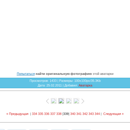
Попытаться
найти оригинальную фотографию
этой аватарки
Просмотров
: 1433 |
Размеры
: 100x100px/35.3Kb
Дата
: 25.02.2011 |
Добавил
:
Аватарка
« Предыдущая
|
334
335
336
337
338
[
339
]
340
341
342
343
344
|
Следующая »