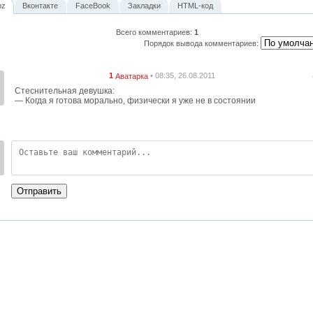
oz
Вконтакте
FaceBook
Закладки
HTML-код
Всего комментариев
:
1
Порядок вывода комментариев:
1
• 08:35, 26.08.2011
Аватарка
Стеснительная девушка:
— Когда я готова морально, физически я уже не в состоянии
:
Отправить