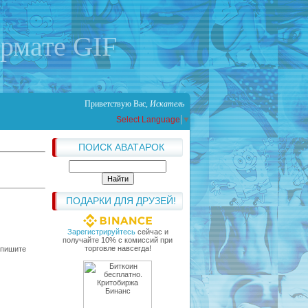
ормате GIF
Приветствую Вас
,
Искатель
Select Language
▼
ПОИСК АВАТАРОК
ПОДАРКИ ДЛЯ ДРУЗЕЙ!
Зарегистрируйтесь
сейчас и
получайте 10% с комиссий при
торговле навсегда!
опишите