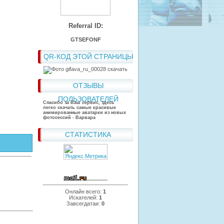
Referral ID:
GTSEFONF
QR-КОД ЭТОЙ СТРАНИЦЫ
ОТЗЫВЫ
ПОЛЬЗОВАТЕЛЕЙ
Спасибо за Ваш сервис, здесь
легко скачать самые красивые
анимированные аватарки из новых
фотосессий - Варвара
СТАТИСТИКА
Онлайн всего:
1
Искателей:
1
Завсегдатаи:
0