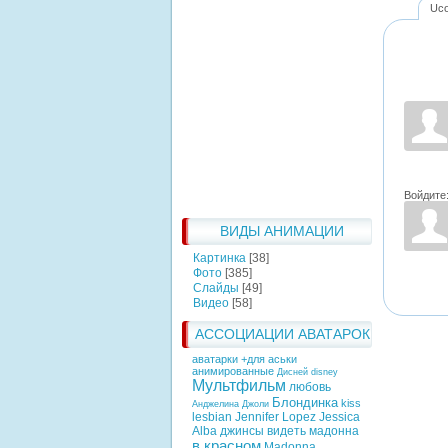
Uc
Войдите
ВИДЫ АНИМАЦИИ
Картинка
[38]
Фото
[385]
Слайды
[49]
Видео
[58]
АССОЦИАЦИИ АВАТАРОК
аватарки +для аськи
анимированные
Дисней
disney
Мультфильм
любовь
Блондинка
kiss
Анджелина Джоли
lesbian
Jennifer Lopez
Jessica
Alba
джинсы
видеть
мадонна
в красном
Madonna