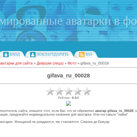
имированные аватарки в ф
ВХОД
ПОБЛАГОДАРИТЬ
RSS
Аватарки для сайта
»
Девушки (лица)
»
Фото
» gifava_ru_00028
gifava_ru_00028
Рейтинг
:
0.0
/
0
осетитель сайта, опишите этот, если Вас это не обременит
аватар gifava_ru_00028
, 
ации, придумайте индивидуальное название для аватарки. Или поставьте "лайки"
ватарке: Женщиной не рождаются, ею становятся. Симона де Бовуар