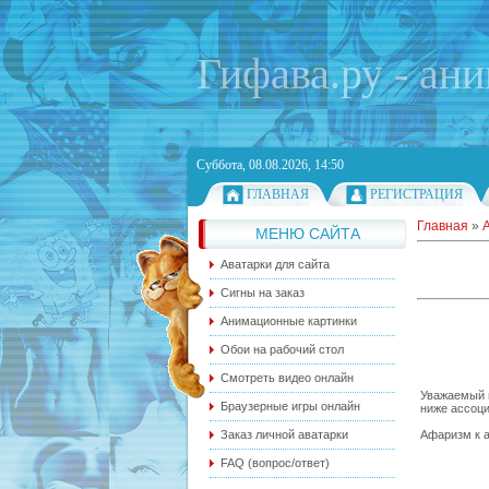
Гифава.ру - ан
Суббота, 08.08.2026, 14:50
ГЛАВНАЯ
РЕГИСТРАЦИЯ
Главная
»
МЕНЮ САЙТА
Аватарки для сайта
Сигны на заказ
Анимационные картинки
Обои на рабочий стол
Смотреть видео онлайн
Уважаемый п
Браузерные игры онлайн
ниже ассоци
Афаризм к а
Заказ личной аватарки
FAQ (вопрос/ответ)