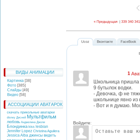
« Предыдущая
|
339
340
341
Ucoz
Вконтакте
FaceBook
ВИДЫ АНИМАЦИИ
1
Ава
Картинка
[38]
Школьница пришла в
Фото
[385]
9 бутылок водки.
Слайды
[49]
- Девочка, ф не тя
Видео
[58]
школьнице явно из 
АССОЦИАЦИИ АВАТАРОК
- Вот и я думаю. Мож
скачать прикольные аватарки
Мультфильм
disney
Дисней
любовь
Войдите:
Анджелина Джоли
Блондинка
lesbian
kiss
Jennifer Lopez
Christina Aguilera
Jessica Alba
джинсы
видеть