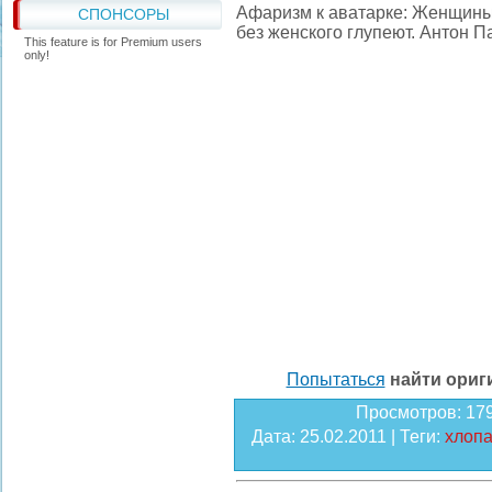
Афаризм к аватарке: Женщины 
СПОНСОРЫ
без женского глупеют. Антон 
This feature is for Premium users
only!
Попытаться
найти ори
Просмотров
: 17
Дата
: 25.02.2011 |
Теги
:
хлоп