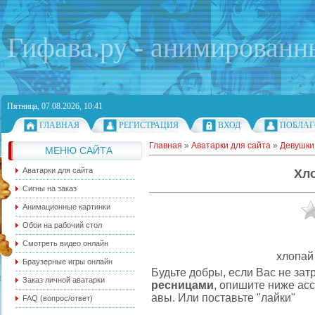
Гифава.ру - анимированн
Пятница, 07.08.2026, 10:41
ГЛАВНАЯ
РЕГИСТРАЦИЯ
ВХОД
ПОБЛАГ
Главная
»
Аватарки для сайта
»
Девушки
МЕНЮ САЙТА
Аватарки для сайта
Хл
Сигны на заказ
Анимационные картинки
Обои на рабочий стол
Смотреть видео онлайн
хлопай
Браузерные игры онлайн
Будьте добры, если Вас не зат
Заказ личной аватарки
ресницами
, опишите ниже ас
авы. Или поставьте "лайки"
FAQ (вопрос/ответ)