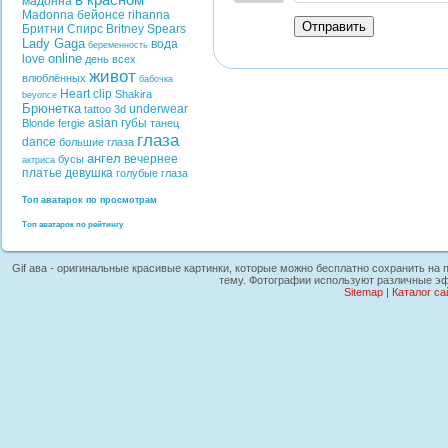
в красном
мадонна
Madonna
бейонсе
rihanna
Отправить
Бритни Спирс
Britney Spears
Lady Gaga
вода
беременность
online
love
день всех
живот
влюблённых
бабочка
Heart
clip
Shakira
beyonce
Брюнетка
underwear
tattoo
3d
asian
губы
Blonde
fergie
танец
глаза
dance
большие глаза
ангел
вечернее
бусы
актриса
платье
девушка
голубые глаза
Топ аватарок по просмотрам
Топ аватарок по рейтингу
Gif ава - оригинальные красивые картинки, которые можно бесплатно сохранить на п
тему. Фотографии используют различные эф
Sitemap
|
Каталог са