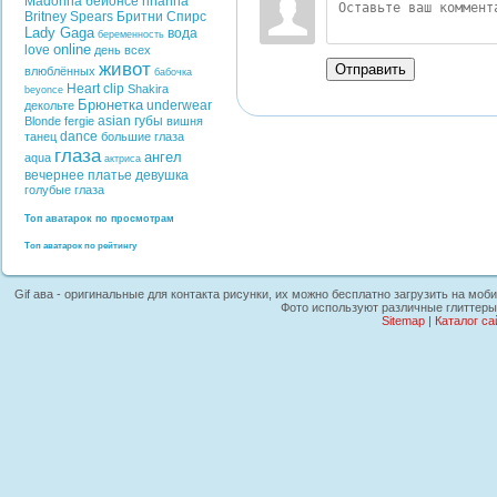
Madonna
бейонсе
rihanna
Britney Spears
Бритни Спирс
Lady Gaga
вода
беременность
online
love
день всех
живот
Отправить
влюблённых
бабочка
Heart
clip
Shakira
beyonce
Брюнетка
underwear
декольте
asian
губы
Blonde
fergie
вишня
dance
танец
большие глаза
глаза
ангел
aqua
актриса
вечернее платье
девушка
голубые глаза
Топ аватарок по просмотрам
Топ аватарок по рейтингу
Gif ава - оригинальные для контакта рисунки, их можно бесплатно загрузить на моб
Фото используют различные глиттеры
Sitemap
|
Каталог са