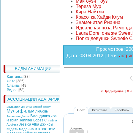
Макгоуэн Роуз
Тереза Мур
Кира Найтли
Красотка Хайди Клум
Знаменитая Рианна
Идеальная поза Рамонда
Laura Dore, она же Sweet
Попка девушки Sweetie C
Просмотров
: 20
Дата
: 08.04.2012 |
Теги
:
актри
ВИДЫ АНИМАЦИИ
Картинка
[38]
Фото
[385]
Слайды
[49]
Видео
[58]
« Предыдущая
|
8
9
АССОЦИАЦИИ АВАТАРОК
аватарки ангелы
Дисней
disney
Мультфильм
Ucoz
Вконтакте
FaceBook
любовь
Блондинка
kiss
Анджелина Джоли
lesbian
Jennifer Lopez
Christina
Jessica Alba
джинсы
Aguilera
Войдите:
в красном
видеть
мадонна