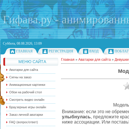
Гифава.ру - анимированн
Суббота, 08.08.2026, 13:09
ГЛАВНАЯ
РЕГИСТРАЦИЯ
ВХОД
ПОБЛАГ
Главная
»
Аватарки для сайта
»
Девушки
МЕНЮ САЙТА
Аватарки для сайта
Мод
Сигны на заказ
Анимационные картинки
Обои на рабочий стол
Смотреть видео онлайн
Модель
Браузерные игры онлайн
Внимание: если это не обреме
Заказ личной аватарки
улыбнулась
, предложите кра
ниже ассоциации. Или поставьт
FAQ (вопрос/ответ)