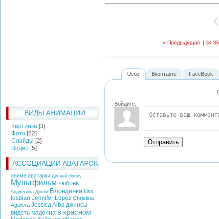
« Предыдущая
|
34
35
Ucoz
Вконтакте
FaceBook
Войдите:
ВИДЫ АНИМАЦИИ
Картинка
[3]
Фото
[62]
Слайды
[2]
Отправить
Видео
[5]
АССОЦИАЦИИ АВАТАРОК
аниме аватарки
Дисней
disney
Мультфильм
любовь
Блондинка
kiss
Анджелина Джоли
lesbian
Jennifer Lopez
Christina
Jessica Alba
джинсы
Aguilera
в красном
видеть
мадонна