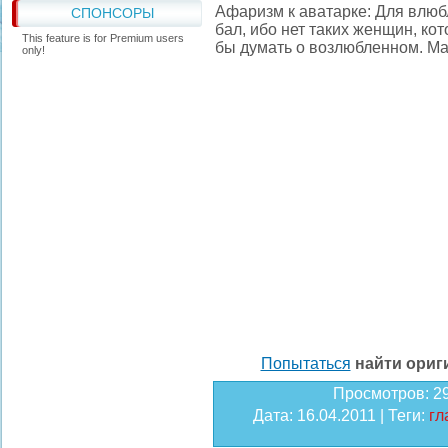
Афаризм к аватарке: Для влюб
СПОНСОРЫ
бал, ибо нет таких женщин, к
This feature is for Premium users
бы думать о возлюбленном. М
only!
Попытаться
найти ори
Просмотров
: 2
Дата
: 16.04.2011 |
Теги
:
гл