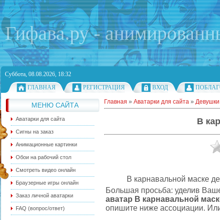
Гифава.ру - анимированн
Суббота, 08.08.2026, 18:32
ГЛАВНАЯ
РЕГИСТРАЦИЯ
ВХОД
ПОБЛАГ
Главная
»
Аватарки для сайта
»
Девушки
МЕНЮ САЙТА
Аватарки для сайта
В ка
Сигны на заказ
Анимационные картинки
Обои на рабочий стол
Смотреть видео онлайн
В карнавальной маске де
Браузерные игры онлайн
Большая просьба: уделив Ваш
Заказ личной аватарки
аватар В карнавальной маск
опишите ниже ассоциации. Или
FAQ (вопрос/ответ)