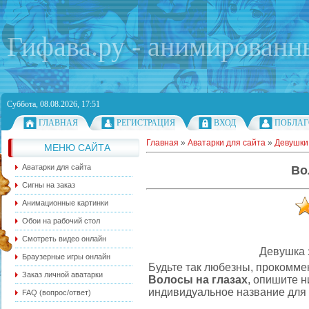
Гифава.ру - анимированн
Суббота, 08.08.2026, 17:51
ГЛАВНАЯ
РЕГИСТРАЦИЯ
ВХОД
ПОБЛАГ
Главная
»
Аватарки для сайта
»
Девушки
МЕНЮ САЙТА
Аватарки для сайта
Во
Сигны на заказ
Анимационные картинки
Обои на рабочий стол
Смотреть видео онлайн
Девушка 
Браузерные игры онлайн
Будьте так любезны, прокоммен
Заказ личной аватарки
Волосы на глазах
, опишите 
индивидуальное название для 
FAQ (вопрос/ответ)