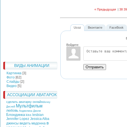
« Предыдущая
|
38
39
Ucoz
Вконтакте
FaceBook
Войдите:
ВИДЫ АНИМАЦИИ
Отправить
Картинка
[3]
Фото
[62]
Слайды
[2]
Видео
[5]
АССОЦИАЦИИ АВАТАРОК
сделать аватарку онлайн
disney
Мультфильм
Дисней
любовь
Анджелина Джоли
Блондинка
lesbian
kiss
Jennifer Lopez
Jessica Alba
в
джинсы
видеть
мадонна