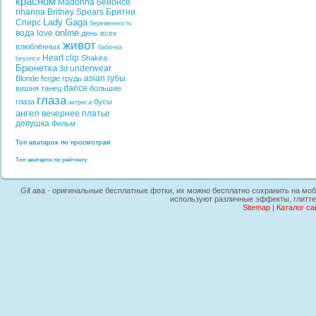
красном
Madonna
бейонсе
rihanna
Britney Spears
Бритни
Lady Gaga
Спирс
беременность
online
вода
love
день всех
живот
влюблённых
бабочка
Heart
clip
Shakira
beyonce
Брюнетка
underwear
3d
asian
губы
Blonde
fergie
грудь
dance
вишня
танец
большие
глаза
глаза
бусы
актриса
ангел
вечернее платье
девушка
Фильм
Топ аватарок по просмотрам
Топ аватарок по рейтингу
Gif ава - оригинальные бесплатные фотки, их можно бесплатно сохранить на моби
используют различные эффекты, глиттер
Sitemap
|
Каталог са