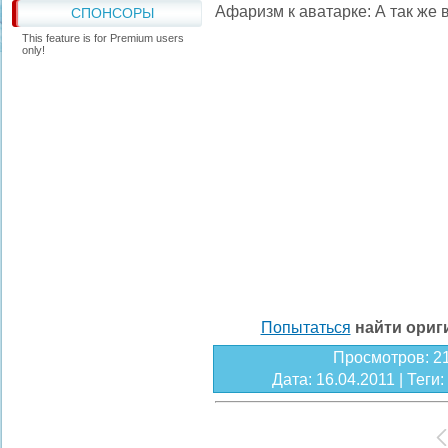
Афаризм к аватарке: А так же 
СПОНСОРЫ
This feature is for Premium users
only!
Попытаться
найти ори
Просмотров
: 2
Дата
: 16.04.2011 |
Теги
: