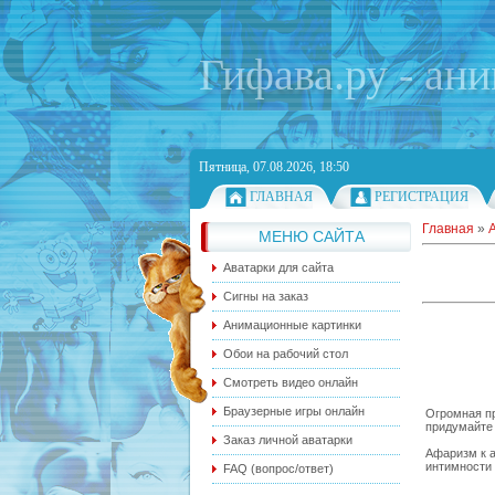
Гифава.ру - ан
Пятница, 07.08.2026, 18:50
ГЛАВНАЯ
РЕГИСТРАЦИЯ
Главная
»
МЕНЮ САЙТА
Аватарки для сайта
Сигны на заказ
Анимационные картинки
Обои на рабочий стол
Смотреть видео онлайн
Браузерные игры онлайн
Огромная пр
придумайте 
Заказ личной аватарки
Афаризм к а
интимности 
FAQ (вопрос/ответ)