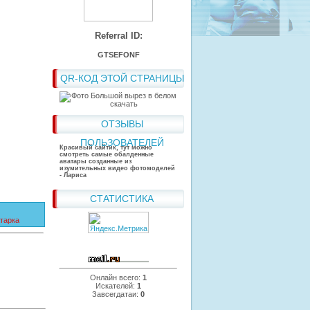
Referral ID:
GTSEFONF
QR-КОД ЭТОЙ СТРАНИЦЫ
ОТЗЫВЫ
ПОЛЬЗОВАТЕЛЕЙ
Красивый сайтик, тут можно
смотреть самые обалденные
аватары созданные из
изумительных видео фотомоделей
- Лариса
СТАТИСТИКА
тарка
Онлайн всего:
1
Искателей:
1
Завсегдатаи:
0