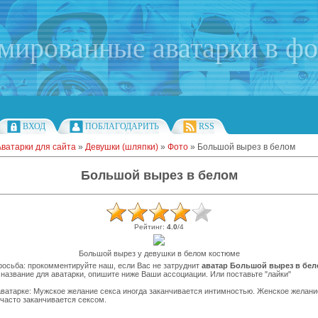
имированные аватарки в ф
ВХОД
ПОБЛАГОДАРИТЬ
RSS
Аватарки для сайта
»
Девушки (шляпки)
»
Фото
» Большой вырез в белом
Большой вырез в белом
Рейтинг
:
4.0
/
4
Большой вырез у девушки в белом костюме
осьба: прокомментируйте наш, если Вас не затруднит
аватар Большой вырез в бе
название для аватарки, опишите ниже Ваши ассоциации. Или поставьте "лайки"
ватарке: Мужское желание секса иногда заканчивается интимностью. Женское желани
часто заканчивается сексом.