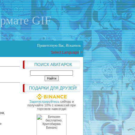
ормате GIF
Приветствую Вас
,
Искатель
Select Language
▼
ПОИСК АВАТАРОК
ПОДАРКИ ДЛЯ ДРУЗЕЙ!
Зарегистрируйтесь
сейчас и
получайте 10% с комиссий при
торговле навсегда!
лом
,
е