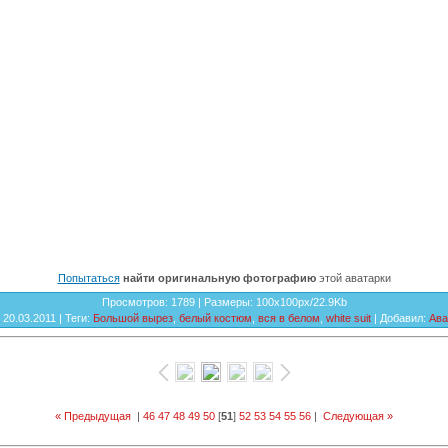
Попытаться
найти оригинальную фотографию
этой аватарки
Просмотров
: 1789 |
Размеры
: 100x100px/22.9Kb
: 20.03.2011 |
Теги
:
Большой вырез
,
белый костюм
,
вся в белом
,
white suit
|
Добавил
:
Ава
« Предыдущая
|
46
47
48
49
50
[
51
]
52
53
54
55
56
|
Следующая »