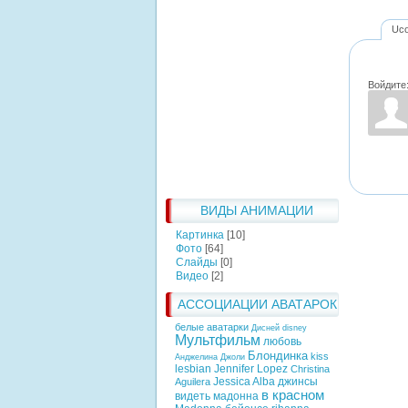
Uc
Войдите
ВИДЫ АНИМАЦИИ
Картинка
[10]
Фото
[64]
Слайды
[0]
Видео
[2]
АССОЦИАЦИИ АВАТАРОК
белые аватарки
Дисней
disney
Мультфильм
любовь
Блондинка
kiss
Анджелина Джоли
lesbian
Jennifer Lopez
Christina
Jessica Alba
джинсы
Aguilera
в красном
видеть
мадонна