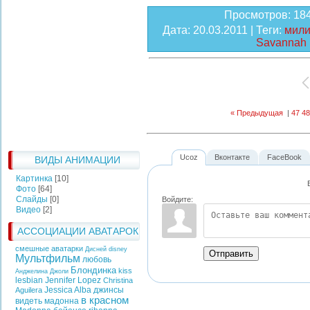
Просмотров
: 18
Дата
: 20.03.2011 |
Теги
:
мили
Savannah 
« Предыдущая
|
47
48
Ucoz
Вконтакте
FaceBook
ВИДЫ АНИМАЦИИ
Картинка
[10]
Фото
[64]
Слайды
[0]
Войдите:
Видео
[2]
АССОЦИАЦИИ АВАТАРОК
смешные аватарки
Дисней
disney
Отправить
Мультфильм
любовь
Блондинка
kiss
Анджелина Джоли
lesbian
Jennifer Lopez
Christina
Jessica Alba
джинсы
Aguilera
в красном
видеть
мадонна