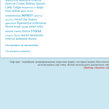
Madonna
бейонсе
rihanna
Бритни Спирс
Britney Spears
Lady Gaga
вода
беременность
online
love
день всех
живот
влюблённых
бабочка
Heart
clip
Shakira
beyonce
Брюнетка
underwear
декольте
asian
губы
Blonde
fergie
грудь
глаза
dance
вишня
танец
ангел
вечернее
бусы
актриса
платье
девушка
Фильм
Топ аватарок по просмотрам
Топ аватарок по рейтингу
Гиф ава - новейшие анимированные короткие видео, которые можно бесплатно с
использовать как тему. Фотки используют различные эфф
Sitemap
|
Каталог са