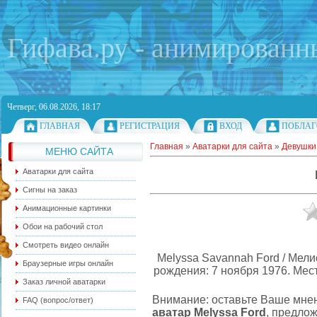
Гифава.ру - анимированн
Четверг, 06.08.2026, 18:17
ГЛАВНАЯ
РЕГИСТРАЦИЯ
ВХОД
ПОБЛАГ
Главная
»
Аватарки для сайта
»
Девушки
МЕНЮ САЙТА
Аватарки для сайта
Сигны на заказ
Анимационные картинки
Обои на рабочий стол
Смотреть видео онлайн
Melyssa Savannah Ford / Мели
Браузерные игры онлайн
рождения: 7 ноября 1976. Мест
Заказ личной аватарки
Внимание: оставьте Ваше мнени
FAQ (вопрос/ответ)
аватар Melyssa Ford
, предло