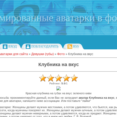
имированные аватарки в ф
ВХОД
ПОБЛАГОДАРИТЬ
RSS
Аватарки для сайта
»
Девушки (губы)
»
Фото
» Клубника на вкус
Клубника на вкус
Рейтинг
:
5.0
/
1
Красная клубника на губах на вкус зеленого киви
осьба: прокомментируйте данный, если Вас не затруднит
аватар Клубника на вкус
,
ие для аватарки, напишите ниже ассоциации. Или поставьте "лайки"
ватарке: Женщины делают мужчин жестокими, а потом удивляются, что бьются, как р
сети, когда мужчины покоряют их. Женщины делают мужчин алчным, а потом удивляю
Женщины делают мужчин неверными, а потом удивляются, когда их предают. Женщины
кими, а потом умирают от того, что в мире нет любви. Г. В. Воловой