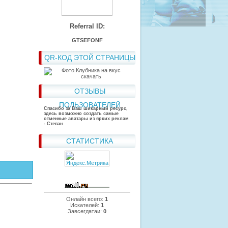
Referral ID:
GTSEFONF
QR-КОД ЭТОЙ СТРАНИЦЫ
ОТЗЫВЫ
ПОЛЬЗОВАТЕЛЕЙ
Спасибо за Ваш шикарный ресурс,
здесь возможно создать самые
отменные аватары из ярких реклам
- Степан
СТАТИСТИКА
Онлайн всего:
1
Искателей:
1
Завсегдатаи:
0