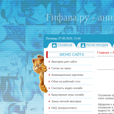
Гифава.ру - ан
Пятница, 07.08.2026, 13:44
ГЛАВНАЯ
РЕГИСТРАЦИЯ
Главная
»
МЕНЮ САЙТА
Аватарки для сайта
Сигны на заказ
Анимационные картинки
Обои на рабочий стол
Смотреть видео онлайн
Браузерные игры онлайн
Огромная пр
свое назван
Заказ личной аватарки
Афаризм к а
попавшие в 
FAQ (вопрос/ответ)
жадности. 
мужчин жест