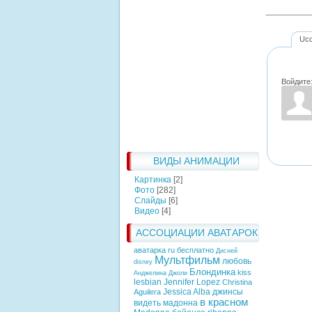
Uc
Войдите
ВИДЫ АНИМАЦИИ
Картинка
[2]
Фото
[282]
Слайды
[6]
Видео
[4]
АССОЦИАЦИИ АВАТАРОК
аватарка ru бесплатно
Дисней
Мультфильм
любовь
disney
Блондинка
kiss
Анджелина Джоли
lesbian
Jennifer Lopez
Christina
Jessica Alba
джинсы
Aguilera
в красном
видеть
мадонна