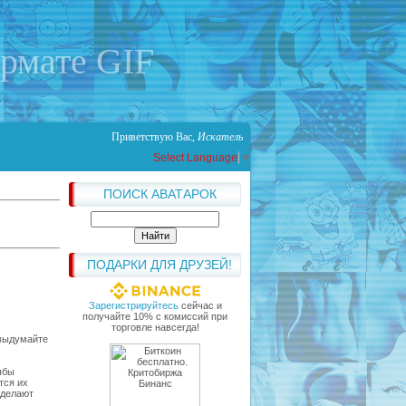
ормате GIF
Приветствую Вас
,
Искатель
Select Language
▼
ПОИСК АВАТАРОК
ПОДАРКИ ДЛЯ ДРУЗЕЙ!
Зарегистрируйтесь
сейчас и
получайте 10% с комиссий при
торговле навсегда!
 выдумайте
ыбы
тся их
 делают