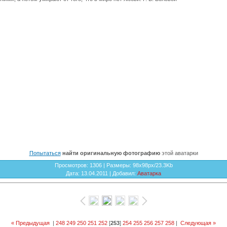
Попытаться
найти оригинальную фотографию
этой аватарки
Просмотров
: 1306 |
Размеры
: 98x98px/23.3Kb
Дата
: 13.04.2011 |
Добавил
:
Аватарка
« Предыдущая
|
248
249
250
251
252
[
253
]
254
255
256
257
258
|
Следующая »