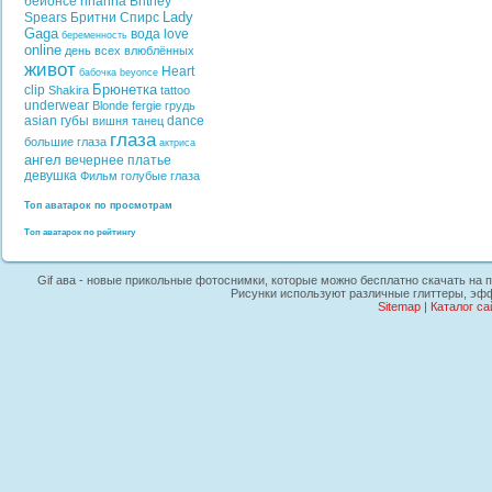
бейонсе
rihanna
Britney
Lady
Spears
Бритни Спирс
Gaga
вода
love
беременность
online
день всех влюблённых
живот
Heart
бабочка
beyonce
Брюнетка
clip
Shakira
tattoo
underwear
Blonde
fergie
грудь
asian
губы
dance
вишня
танец
глаза
большие глаза
актриса
ангел
вечернее платье
девушка
Фильм
голубые глаза
Топ аватарок по просмотрам
Топ аватарок по рейтингу
Gif ава - новые прикольные фотоснимки, которые можно бесплатно скачать на пл
Рисунки используют различные глиттеры, эфф
Sitemap
|
Каталог са