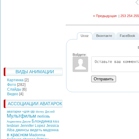
« Предыдущая
|
253
254
255
Ucoz
Вконтакте
FaceBook
Войдите:
ВИДЫ АНИМАЦИИ
Отправить
Картинка
[2]
Фото
[282]
Слайды
[6]
Видео
[4]
АССОЦИАЦИИ АВАТАРОК
аватарки +для qip
disney
Дисней
Мультфильм
любовь
Блондинка
kiss
Анджелина Джоли
lesbian
Jennifer Lopez
Jessica
Alba
джинсы
видеть
мадонна
в красном
Madonna