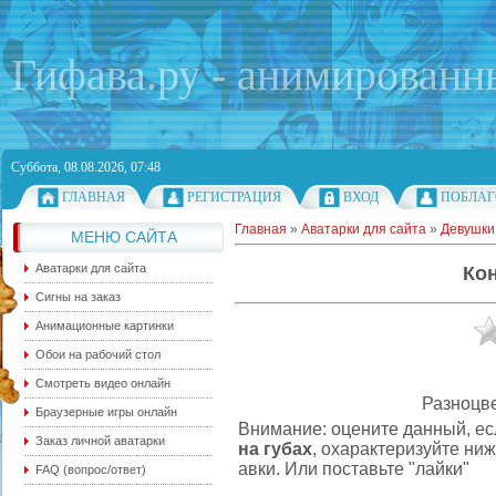
Гифава.ру - анимированн
Суббота, 08.08.2026, 07:48
ГЛАВНАЯ
РЕГИСТРАЦИЯ
ВХОД
ПОБЛАГ
Главная
»
Аватарки для сайта
»
Девушки 
МЕНЮ САЙТА
Аватарки для сайта
Кон
Сигны на заказ
Анимационные картинки
Обои на рабочий стол
Смотреть видео онлайн
Разноцве
Браузерные игры онлайн
Внимание: оцените данный, ес
Заказ личной аватарки
на губах
, охарактеризуйте ни
авки. Или поставьте "лайки"
FAQ (вопрос/ответ)