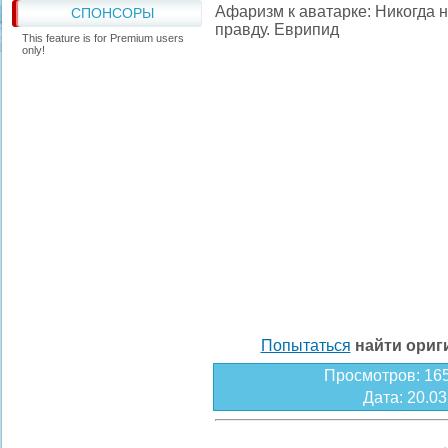
Афаризм к аватарке: Никогда 
СПОНСОРЫ
правду. Еврипид
This feature is for Premium users
only!
Попытаться
найти ори
Просмотров
: 16
Дата
: 20.0