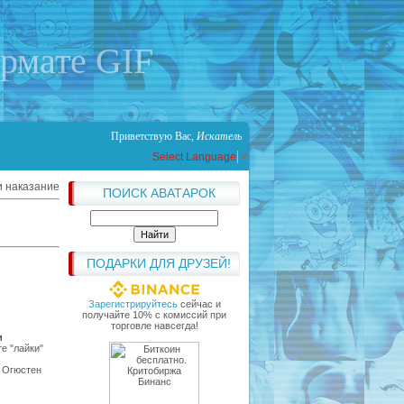
ормате GIF
Приветствую Вас
,
Искатель
Select Language
▼
и наказание
ПОИСК АВАТАРОК
ПОДАРКИ ДЛЯ ДРУЗЕЙ!
Зарегистрируйтесь
сейчас и
получайте 10% с комиссий при
торговле навсегда!
и
е "лайки"
р Огюстен