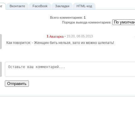
oz
Вконтакте
FaceBook
Закладки
HTML-код
Всего комментариев
:
1
Порядок вывода комментариев:
1
• 15:20, 08.05.2013
Аватарка
Как говорится: - Женщин бить нельзя, зато их можно шлепать!
:
Отправить