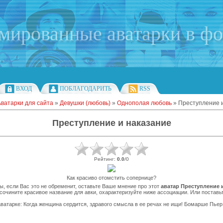
имированные аватарки в ф
ВХОД
ПОБЛАГОДАРИТЬ
RSS
Аватарки для сайта
»
Девушки (любовь)
»
Однополая любовь
» Преступление 
Преступление и наказание
Рейтинг
:
0.0
/
0
Как красиво отомстить сопернице?
ы, если Вас это не обременит, оставьте Ваше мнение про этот
аватар Преступление 
 сочините красивое название для авки, охарактеризуйте ниже ассоциации. Или поставьт
ватарке: Когда женщина сердится, здравого смысла в ее речах не ищи! Бомарше Пье