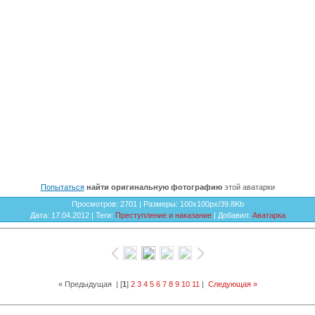
Попытаться
найти оригинальную фотографию
этой аватарки
Просмотров
: 2701 |
Размеры
: 100x100px/39.8Kb
Дата
: 17.04.2012 |
Теги
:
Преступление и наказание
|
Добавил
:
Аватарка
« Предыдущая
| [
1
]
2
3
4
5
6
7
8
9
10
11
|
Следующая »