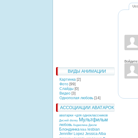
Uc
Войдите
ВИДЫ АНИМАЦИИ
Картинка
[2]
Фото
[99]
Слайды
[0]
Видео
[3]
Однополая любовь
[14]
АССОЦИАЦИИ АВАТАРОК
аватарки +для одноклассников
Мультфильм
Дисней
disney
любовь
Анджелина Джоли
Блондинка
lesbian
kiss
Jennifer Lopez
Jessica Alba