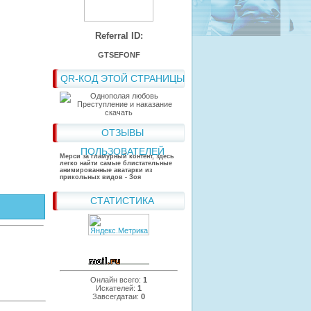
Referral ID:
GTSEFONF
QR-КОД ЭТОЙ СТРАНИЦЫ
ОТЗЫВЫ
ПОЛЬЗОВАТЕЛЕЙ
Мерси за гламурный контент, здесь
легко найти самые блистательные
анимированные аватарки из
прикольных видов - Зоя
СТАТИСТИКА
Онлайн всего:
1
Искателей:
1
Завсегдатаи:
0