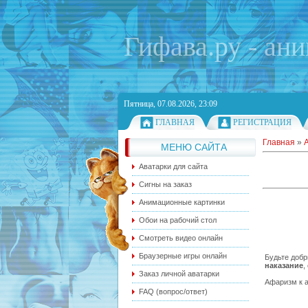
Гифава.ру - ан
Пятница, 07.08.2026, 23:09
ГЛАВНАЯ
РЕГИСТРАЦИЯ
Главная
»
МЕНЮ САЙТА
Аватарки для сайта
Сигны на заказ
Анимационные картинки
Обои на рабочий стол
Смотреть видео онлайн
Браузерные игры онлайн
Будьте добр
наказание
,
Заказ личной аватарки
Афаризм к а
FAQ (вопрос/ответ)