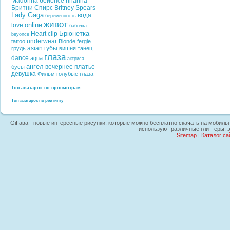
Madonna
бейонсе
rihanna
Бритни Спирс
Britney Spears
Lady Gaga
вода
беременность
живот
online
love
бабочка
Брюнетка
Heart
clip
beyonce
underwear
tattoo
Blonde
fergie
asian
губы
грудь
вишня
танец
глаза
dance
aqua
актриса
ангел
вечернее платье
бусы
девушка
Фильм
голубые глаза
Топ аватарок по просмотрам
Топ аватарок по рейтингу
Gif ава - новые интересные рисунки, которые можно бесплатно скачать на мобильны
используют различные глиттеры, 
Sitemap
|
Каталог са