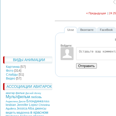
« Предыдущая
|
24
25
Ucoz
Вконтакте
FaceBook
Войдите:
ВИДЫ АНИМАЦИИ
Отправить
Картинка
[57]
Фото
[314]
Слайды
[51]
Видео
[57]
АССОЦИАЦИИ АВАТАРОК
аватар фильм
Дисней
disney
Мультфильм
любовь
Блондинка
kiss
Анджелина Джоли
lesbian
Jennifer Lopez
Christina
Jessica Alba
джинсы
Aguilera
в красном
видеть
мадонна