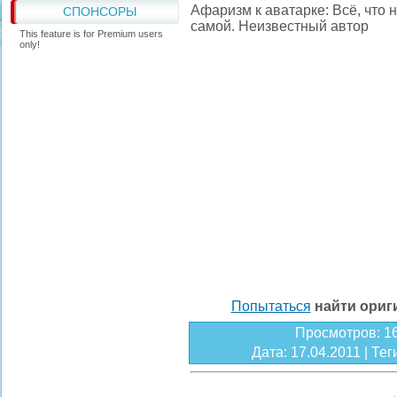
Афаризм к аватарке: Всё, что 
СПОНСОРЫ
самой. Неизвестный автор
This feature is for Premium users
only!
Попытаться
найти ори
Просмотров
: 1
Дата
: 17.04.2011 |
Тег