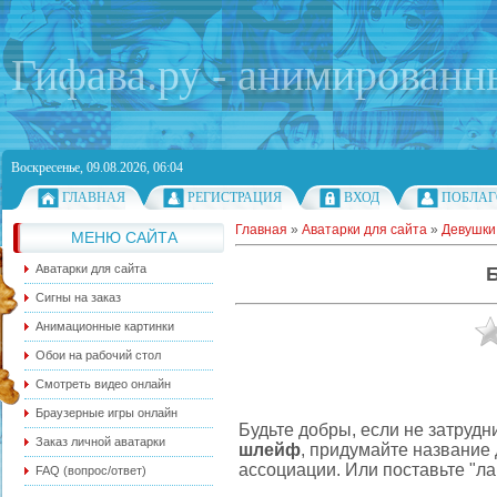
Гифава.ру - анимированн
Воскресенье, 09.08.2026, 06:04
ГЛАВНАЯ
РЕГИСТРАЦИЯ
ВХОД
ПОБЛАГ
Главная
»
Аватарки для сайта
»
Девушки
МЕНЮ САЙТА
Аватарки для сайта
Сигны на заказ
Анимационные картинки
Обои на рабочий стол
Смотреть видео онлайн
Браузерные игры онлайн
Будьте добры, если не затруд
Заказ личной аватарки
шлейф
, придумайте название
ассоциации. Или поставьте "ла
FAQ (вопрос/ответ)