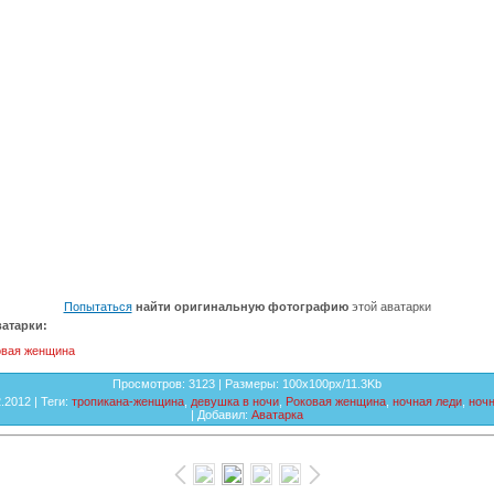
Попытаться
найти оригинальную фотографию
этой аватарки
атарки:
овая женщина
Просмотров
: 3123 |
Размеры
: 100x100px/11.3Kb
2.2012 |
Теги
:
тропикана-женщина
,
девушка в ночи
,
Роковая женщина
,
ночная леди
,
ночн
|
Добавил
:
Аватарка