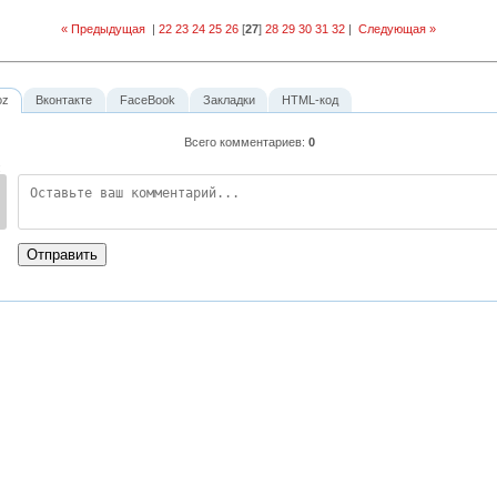
« Предыдущая
|
22
23
24
25
26
[
27
]
28
29
30
31
32
|
Следующая »
oz
Вконтакте
FaceBook
Закладки
HTML-код
Всего комментариев
:
0
:
Отправить