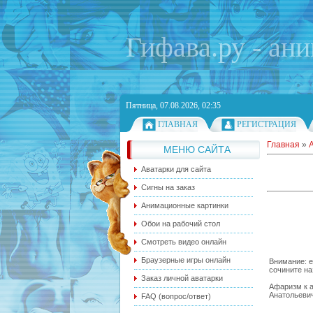
Гифава.ру - ан
Пятница, 07.08.2026, 02:35
ГЛАВНАЯ
РЕГИСТРАЦИЯ
Главная
»
МЕНЮ САЙТА
Аватарки для сайта
Сигны на заказ
Анимационные картинки
Обои на рабочий стол
Смотреть видео онлайн
Браузерные игры онлайн
Внимание: е
сочините на
Заказ личной аватарки
Афаризм к а
Анатольеви
FAQ (вопрос/ответ)