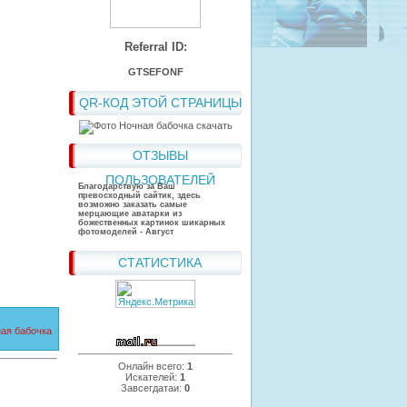
Referral ID:
GTSEFONF
QR-КОД ЭТОЙ СТРАНИЦЫ
ОТЗЫВЫ
ПОЛЬЗОВАТЕЛЕЙ
Благодарствую за Ваш
превосходный сайтик, здесь
возможно заказать самые
мерцающие аватарки из
божественных картинок шикарных
фотомоделей - Август
СТАТИСТИКА
ая бабочка
Онлайн всего:
1
Искателей:
1
Завсегдатаи:
0