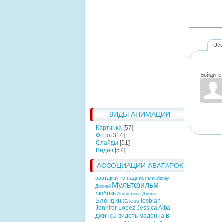
Uc
Войдите
ВИДЫ АНИМАЦИИ
Картинка
[57]
Фото
[314]
Слайды
[51]
Видео
[57]
АССОЦИАЦИИ АВАТАРОК
аватарки +с надписями
disney
Мультфильм
Дисней
любовь
Анджелина Джоли
Блондинка
lesbian
kiss
Jennifer Lopez
Jessica Alba
в
джинсы
видеть
мадонна