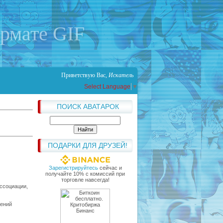
ормате GIF
Приветствую Вас
,
Искатель
Select Language
▼
ПОИСК АВАТАРОК
ПОДАРКИ ДЛЯ ДРУЗЕЙ!
Зарегистрируйтесь
сейчас и
получайте 10% с комиссий при
торговле навсегда!
ассоциации,
гений