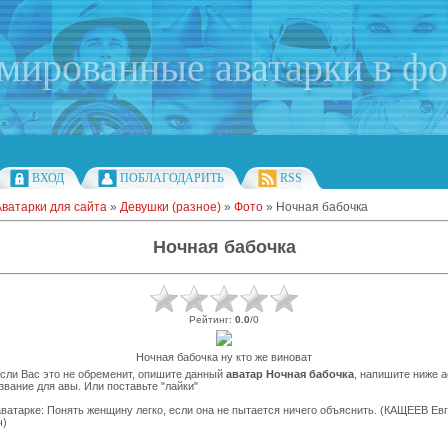
имированные аватарки в ф
ВХОД
ПОБЛАГОДАРИТЬ
RSS
Аватарки для сайта
»
Девушки (разное)
»
Фото
» Ночная бабочка
Ночная бабочка
Рейтинг
:
0.0
/
0
Ночная бабочка ну кто же виноват
сли Вас это не обременит, опишите данный
аватар Ночная бабочка
, напишите ниже 
звание для авы. Или поставьте "лайки"
ватарке: Понять женщину легко, если она не пытается ничего объяснить. (КАЩЕЕВ Ев
ч)