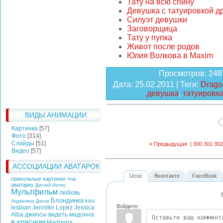
Тату на всю спину
Девушка с татуировкой д
Силуэт девушки
Заговорщица
Тату у пупка
Живот после родов
Юлия Волкова в Maxim
Просмотров
: 248
Дата
: 25.02.2011 |
Теги
:
Dragon
девушка
,
татуировк
ВИДЫ АНИМАЦИИ
Картинка
[57]
Фото
[314]
Слайды
[51]
« Предыдущая
|
300
301
302
Видео
[57]
АССОЦИАЦИИ АВАТАРОК
Ucoz
Вконтакте
FaceBook
прикольные картинки +на
аватарку
Дисней
disney
Мультфильм
любовь
Блондинка
kiss
Анджелина Джоли
Войдите:
lesbian
Jennifer Lopez
Jessica
Alba
джинсы
видеть
мадонна
в красном
Madonna