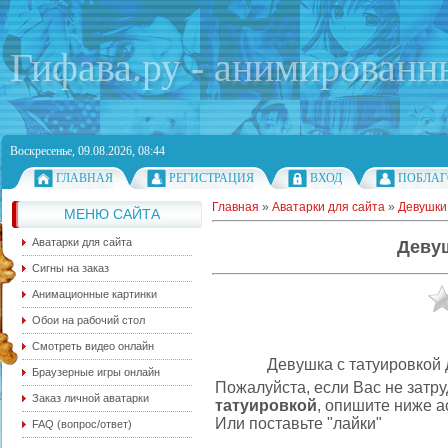
Гифава.ру - анимированн
Воскресенье, 09.08.2026, 08:44
ГЛАВНАЯ
РЕГИСТРАЦИЯ
ВХОД
ПОБЛАГ
Главная
»
Аватарки для сайта
»
Девушки
МЕНЮ САЙТА
Аватарки для сайта
Девуш
Сигны на заказ
Анимационные картинки
Обои на рабочий стол
Смотреть видео онлайн
Девушка с татуировкой др
Браузерные игры онлайн
Пожалуйста, если Вас не затру
Заказ личной аватарки
татуировкой
, опишите ниже а
Или поставьте "лайки"
FAQ (вопрос/ответ)