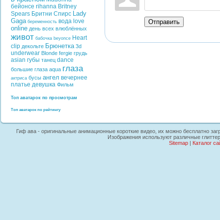
бейонсе
rihanna
Britney
Lady
Spears
Бритни Спирс
Gaga
вода
love
Отправить
беременность
online
день всех влюблённых
живот
Heart
бабочка
beyonce
Брюнетка
clip
декольте
3d
underwear
Blonde
fergie
грудь
asian
губы
dance
танец
глаза
большие глаза
aqua
ангел
вечернее
бусы
актриса
платье
девушка
Фильм
Топ аватарок по просмотрам
Топ аватарок по рейтингу
Гиф ава - оригинальные анимационные короткие видео, их можно бесплатно загру
Изображения используют различные глиттер
Sitemap
|
Каталог са