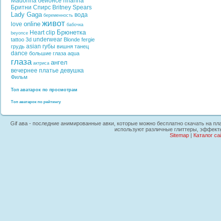
Madonna
бейонсе
rihanna
Бритни Спирс
Britney Spears
Lady Gaga
вода
беременность
живот
online
love
бабочка
Брюнетка
Heart
clip
beyonce
underwear
tattoo
3d
Blonde
fergie
asian
губы
грудь
вишня
танец
dance
большие глаза
aqua
глаза
ангел
актриса
вечернее платье
девушка
Фильм
Топ аватарок по просмотрам
Топ аватарок по рейтингу
Gif ава - последние анимированные авки, которые можно бесплатно скачать на пла
используют различные глиттеры, эффекты,
Sitemap
|
Каталог са