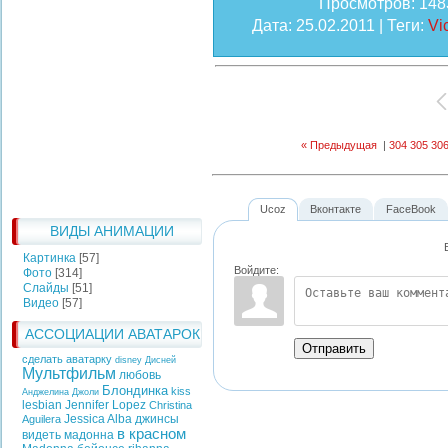
Просмотров
: 148
Дата
: 25.02.2011 |
Теги
:
Vi
« Предыдущая
|
304
305
30
Ucoz
Вконтакте
FaceBook
ВИДЫ АНИМАЦИИ
Картинка
[57]
Войдите:
Фото
[314]
Слайды
[51]
Видео
[57]
АССОЦИАЦИИ АВАТАРОК
Отправить
сделать аватарку
disney
Дисней
Мультфильм
любовь
Блондинка
kiss
Анджелина Джоли
lesbian
Jennifer Lopez
Christina
Jessica Alba
джинсы
Aguilera
в красном
видеть
мадонна