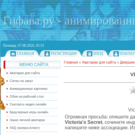
Гифава.ру - анимированн
Пятница, 07.08.2026, 05:53
ГЛАВНАЯ
РЕГИСТРАЦИЯ
ВХОД
ПОБЛАГ
Главная
»
Аватарки для сайта
»
Девушки
МЕНЮ САЙТА
Аватарки для сайта
V
Сигны на заказ
Анимационные картинки
Обои на рабочий стол
Смотреть видео онлайн
Vic
Браузерные игры онлайн
Огромная просьба: опишите да
Заказ личной аватарки
Victoria's Secret
, сочините ин
напишите ниже ассоциации. Ил
FAQ (вопрос/ответ)