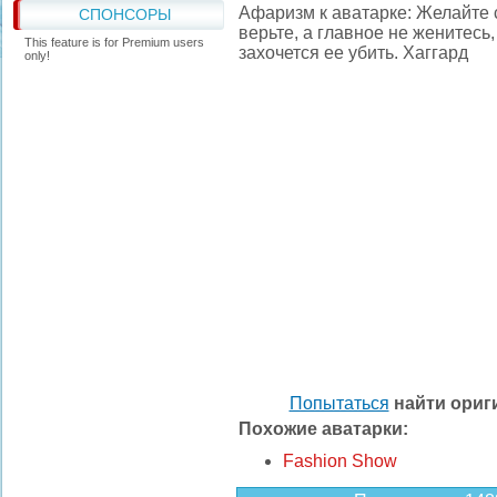
Афаризм к аватарке: Желайте с
СПОНСОРЫ
верьте, а главное не женитесь,
This feature is for Premium users
захочется ее убить. Хаггард
only!
Попытаться
найти ори
Похожие аватарки:
Fashion Show