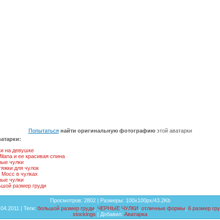
Попытаться
найти оригинальную фотографию
этой аватарки
атарки:
и на девушке
ilana и ее красивая спина
ные чулки
яжки для чулок
 Мосс в чулках
ные чулки
ьшой размер груди
Просмотров
: 2802 |
Размеры
: 100x100px/43.2Kb
.04.2011 |
Теги
:
большой размер груди
,
ЧЕРНЫЕ ЧУЛКИ
,
отличные формы
,
6 размер гр
stockings
|
Добавил
:
Аватарка