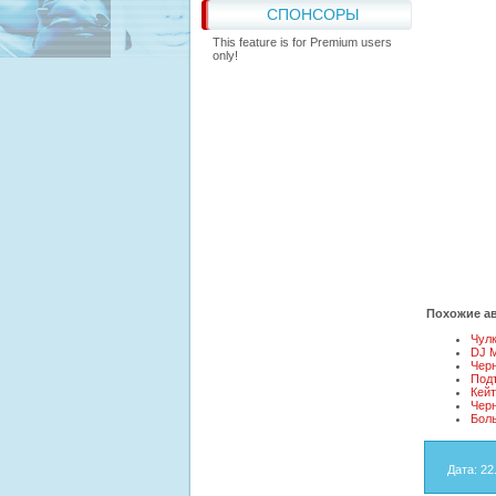
СПОНСОРЫ
This feature is for Premium users
only!
Похожие ав
Чулк
DJ M
Чер
Подт
Кейт
Чер
Бол
Дата
: 22