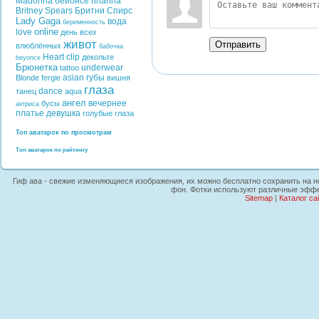
Madonna
бейонсе
rihanna
Britney Spears
Бритни Спирс
Lady Gaga
вода
беременность
online
love
день всех
живот
Отправить
влюблённых
бабочка
Heart
clip
декольте
beyonce
Брюнетка
underwear
tattoo
asian
губы
Blonde
fergie
вишня
глаза
dance
танец
aqua
ангел
вечернее
бусы
актриса
платье
девушка
голубые глаза
Топ аватарок по просмотрам
Топ аватарок по рейтингу
Гиф ава - свежие изменяющиеся изображения, их можно бесплатно сохранить на но
фон. Фотки используют различные эффек
Sitemap
|
Каталог са