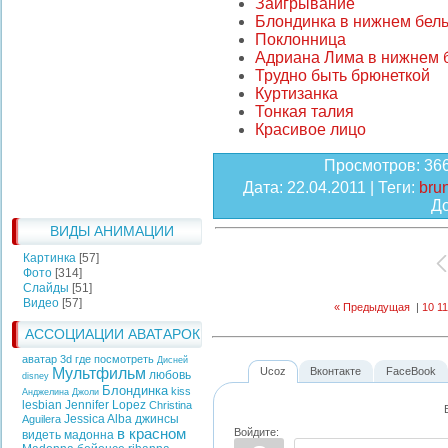
Заигрывание
Блондинка в нижнем бел
Поклонница
Адриана Лима в нижнем 
Трудно быть брюнеткой
Куртизанка
Тонкая талия
Красивое лицо
Просмотров
: 36
Дата
: 22.04.2011 |
Теги
:
brun
Д
ВИДЫ АНИМАЦИИ
Картинка
[57]
Фото
[314]
Слайды
[51]
Видео
[57]
« Предыдущая
|
10
11
АССОЦИАЦИИ АВАТАРОК
аватар 3d где посмотреть
Дисней
Мультфильм
Ucoz
Вконтакте
FaceBook
любовь
disney
Блондинка
kiss
Анджелина Джоли
lesbian
Jennifer Lopez
Christina
Jessica Alba
джинсы
Aguilera
Войдите:
в красном
видеть
мадонна