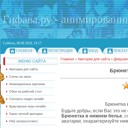
Гифава.ру - анимированн
Суббота, 08.08.2026, 19:17
ГЛАВНАЯ
РЕГИСТРАЦИЯ
ВХОД
ПОБЛАГ
Главная
»
Аватарки для сайта
»
Девушки
МЕНЮ САЙТА
Аватарки для сайта
Брюнет
Сигны на заказ
Анимационные картинки
Обои на рабочий стол
Смотреть видео онлайн
Брюнетка 
Браузерные игры онлайн
Будьте добры, если Вас это н
Заказ личной аватарки
Брюнетка в нижнем белье
, 
аватарки, охарактеризуйте ниж
FAQ (вопрос/ответ)