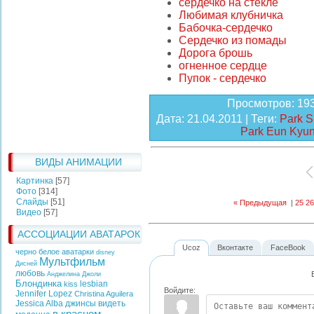
сердечко на стекле
Любимая клубничка
Бабочка-сердечко
Сердечко из помады
Дорога брошь
огненное сердце
Пупок - сердечко
Просмотров
: 19
Дата
: 21.04.2011 |
Теги
:
Park S
Park Eun Kyu
ВИДЫ АНИМАЦИИ
Картинка
[57]
Фото
[314]
Слайды
[51]
« Предыдущая
|
25
26
Видео
[57]
АССОЦИАЦИИ АВАТАРОК
Ucoz
Вконтакте
FaceBook
черно белое аватарки
disney
Мультфильм
Дисней
любовь
Анджелина Джоли
Блондинка
lesbian
kiss
Войдите:
Jennifer Lopez
Christina Aguilera
Jessica Alba
джинсы
видеть