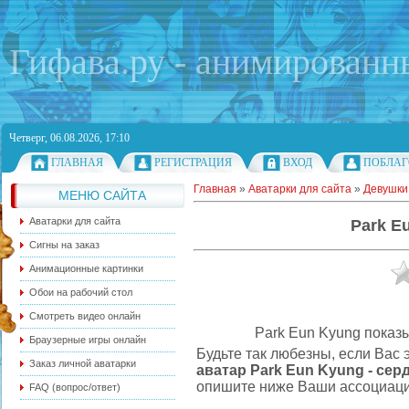
Гифава.ру - анимированн
Четверг, 06.08.2026, 17:10
ГЛАВНАЯ
РЕГИСТРАЦИЯ
ВХОД
ПОБЛАГ
Главная
»
Аватарки для сайта
»
Девушки
МЕНЮ САЙТА
Аватарки для сайта
Park E
Сигны на заказ
Анимационные картинки
Обои на рабочий стол
Смотреть видео онлайн
Park Eun Kyung показы
Браузерные игры онлайн
Будьте так любезны, если Вас
Заказ личной аватарки
аватар Park Eun Kyung - сер
опишите ниже Ваши ассоциации
FAQ (вопрос/ответ)