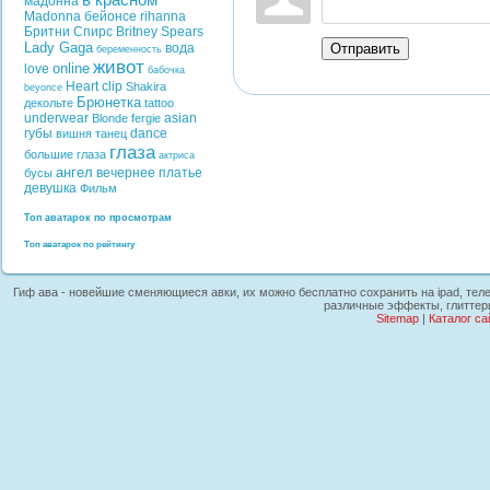
в красном
мадонна
Madonna
бейонсе
rihanna
Бритни Спирс
Britney Spears
Lady Gaga
Отправить
вода
беременность
живот
online
love
бабочка
Heart
clip
Shakira
beyonce
Брюнетка
декольте
tattoo
underwear
asian
Blonde
fergie
губы
dance
вишня
танец
глаза
большие глаза
актриса
ангел
вечернее платье
бусы
девушка
Фильм
Топ аватарок по просмотрам
Топ аватарок по рейтингу
Гиф ава - новейшие сменяющиеся авки, их можно бесплатно сохранить на ipad, теле
различные эффекты, глиттер
Sitemap
|
Каталог са