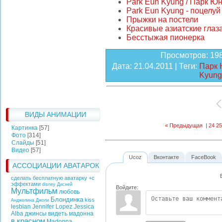
Park Eun Kyung / Парк Юн
Park Eun Kyung - поцелуй
Прыжки на постели
Красивые азиатские глаз
Бесстыжая пионерка
Просмотров
: 19
Дата
: 21.04.2011 |
Теги
:
Парк 
Kyung
ВИДЫ АНИМАЦИИ
« Предыдущая
|
24
25
Картинка
[57]
Фото
[314]
Слайды
[51]
Видео
[57]
Ucoz
Вконтакте
FaceBook
АССОЦИАЦИИ АВАТАРОК
сделать бесплатную аватарку +с
эффектами
disney
Дисней
Войдите:
Мультфильм
любовь
Блондинка
kiss
Анджелина Джоли
lesbian
Jennifer Lopez
Jessica
Alba
джинсы
видеть
мадонна
в красном
Madonna