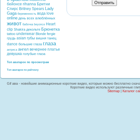
Отправить
бейонсе
rihanna
Бритни
Lady
Спирс
Britney Spears
Gaga
вода
love
беременность
online
день всех влюблённых
живот
Heart
бабочка
beyonce
Брюнетка
clip
Shakira
декольте
underwear
tattoo
Blonde
fergie
asian
губы
грудь
вишня
танец
глаза
dance
большие глаза
ангел
вечернее платье
актриса
девушка
голубые глаза
Топ аватарок по просмотрам
Топ аватарок по рейтингу
Gif ава - новейшие анимационные короткие видео, которые можно бесплатно скачат
Короткие видео используют различные гли
Sitemap
|
Каталог са