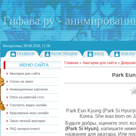
Гифава.ру - анимированн
Воскресенье, 09.08.2026, 11:36
ГЛАВНАЯ
РЕГИСТРАЦИЯ
ВХОД
ПОБЛАГ
Главная
»
Аватарки для сайта
»
Девушки
МЕНЮ САЙТА
Аватарки для сайта
Park Eun
Сигны на заказ
Анимационные картинки
Обои на рабочий стол
Смотреть видео онлайн
Park Eun Kyung (Park Si Hyun)is
Браузерные игры онлайн
Korea. She was born on Jan
Заказ личной аватарки
Будьте добры, оцените этот, е
(Park Si Hyun)
, напишите ниж
FAQ (вопрос/ответ)
название для аватара. Или пос