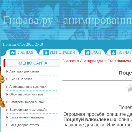
Гифава.ру - анимированн
Пятница, 07.08.2026, 20:59
ГЛАВНАЯ
РЕГИСТРАЦИЯ
ВХОД
ПОБЛАГ
Главная
»
Аватарки для сайта
»
Фильмы 
МЕНЮ САЙТА
Аватарки для сайта
Поце
Сигны на заказ
Анимационные картинки
Обои на рабочий стол
Смотреть видео онлайн
Поцел
Браузерные игры онлайн
Огромная просьба: опишите д
Заказ личной аватарки
Поцелуй влюбленных
, опиш
название для авки. Или постав
FAQ (вопрос/ответ)