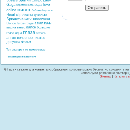
Lady
Spears
Бритни Спирс
Gaga
вода
love
беременность
Отправить
живот
online
бабочка
beyonce
Heart
clip
Shakira
декольте
Брюнетка
underwear
tattoo
asian
губы
Blonde
fergie
грудь
dance
вишня
танец
большие
глаза
глаза
aqua
актриса
ангел
вечернее платье
девушка
Фильм
Топ аватарок по просмотрам
Топ аватарок по рейтингу
Gif ava - свежие для контакта изображения, которые можно бесплатно сохранить на 
используют различные глиттеры,
Sitemap
|
Каталог са