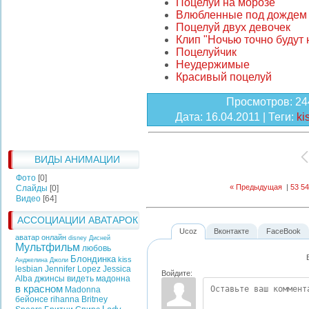
Поцелуй на морозе
Влюбленные под дождем
Поцелуй двух девочек
Клип "Ночью точно будут
Поцелуйчик
Неудержимые
Красивый поцелуй
Просмотров
: 24
Дата
: 16.04.2011 |
Теги
:
ki
ВИДЫ АНИМАЦИИ
Фото
[0]
« Предыдущая
|
53
54
Слайды
[0]
Видео
[64]
АССОЦИАЦИИ АВАТАРОК
Ucoz
Вконтакте
FaceBook
аватар онлайн
disney
Дисней
Мультфильм
любовь
Блондинка
kiss
Анджелина Джоли
lesbian
Jennifer Lopez
Jessica
Войдите:
Alba
джинсы
видеть
мадонна
в красном
Madonna
бейонсе
rihanna
Britney