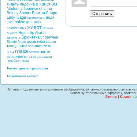
в красном
видеть
мадонна
Madonna
бейонсе
rihanna
Britney Spears
Бритни Спирс
Отправить
Lady Gaga
вода
беременность
online
love
день всех
живот
влюблённых
бабочка
Heart
clip
Shakira
beyonce
Брюнетка
underwear
декольте
asian
губы
Blonde
fergie
вишня
dance
танец
большие глаза
глаза
ангел
aqua
актриса
вечернее платье
девушка
голубые глаза
Топ аватарок по просмотрам
Топ аватарок по рейтингу
Gif ава - подлинные анимационные изображения, их можно бесплатно скачать на ip
используют различные эффекты, глиттеры,
Sitemap
|
Каталог са