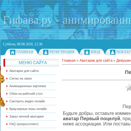
Гифава.ру - анимированн
Суббота, 08.08.2026, 12:36
ГЛАВНАЯ
РЕГИСТРАЦИЯ
ВХОД
ПОБЛАГ
Главная
»
Аватарки для сайта
»
Девушки
МЕНЮ САЙТА
Аватарки для сайта
П
Сигны на заказ
Анимационные картинки
Обои на рабочий стол
Смотреть видео онлайн
Пер
Браузерные игры онлайн
Будьте добры, оставьте комме
Заказ личной аватарки
аватар Первый поцелуй
, пр
ниже ассоциации. Или поставьт
FAQ (вопрос/ответ)