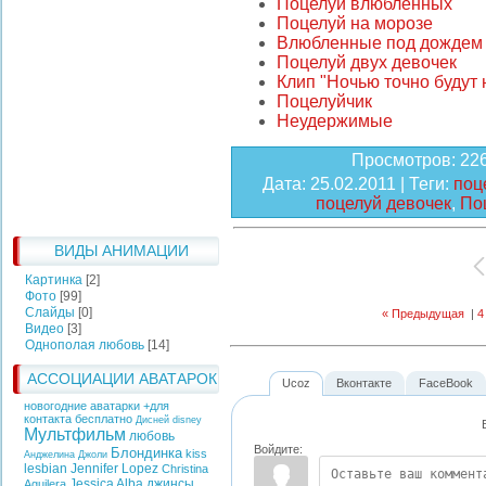
Поцелуй влюбленных
Поцелуй на морозе
Влюбленные под дождем
Поцелуй двух девочек
Клип "Ночью точно будут
Поцелуйчик
Неудержимые
Просмотров
: 22
Дата
: 25.02.2011 |
Теги
:
поц
поцелуй девочек
,
По
ВИДЫ АНИМАЦИИ
Картинка
[2]
Фото
[99]
Слайды
[0]
« Предыдущая
|
4
Видео
[3]
Однополая любовь
[14]
АССОЦИАЦИИ АВАТАРОК
Ucoz
Вконтакте
FaceBook
новогодние аватарки +для
контакта бесплатно
Дисней
disney
Мультфильм
любовь
Войдите:
Блондинка
kiss
Анджелина Джоли
lesbian
Jennifer Lopez
Christina
Jessica Alba
джинсы
Aguilera