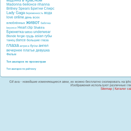
в красном
мадонна
Madonna
бейонсе
rihanna
Britney Spears
Бритни Спирс
Lady Gaga
вода
беременность
online
love
день всех
живот
влюблённых
бабочка
Heart
clip
Shakira
beyonce
Брюнетка
underwear
tattoo
asian
губы
Blonde
fergie
грудь
dance
танец
большие глаза
глаза
ангел
бусы
актриса
вечернее платье
девушка
Фильм
Топ аватарок по просмотрам
Топ аватарок по рейтингу
Gif ava - новейшие изменяющиеся авки, их можно бесплатно скопировать на iph
Изображения используют различные гли
Sitemap
|
Каталог са