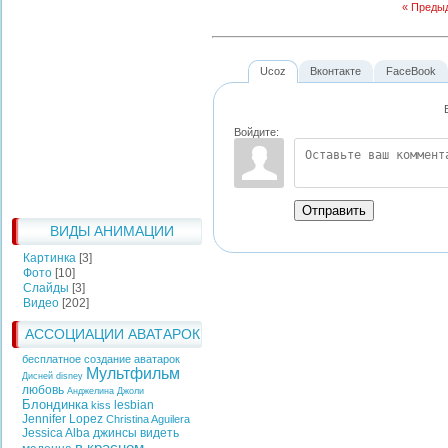
« Преды
Ucoz
Вконтакте
FaceBook
Войдите:
Отправить
ВИДЫ АНИМАЦИИ
Картинка
[3]
Фото
[10]
Слайды
[3]
Видео
[202]
АССОЦИАЦИИ АВАТАРОК
бесплатное создание аватарок
Мультфильм
Дисней
disney
любовь
Анджелина Джоли
Блондинка
lesbian
kiss
Jennifer Lopez
Christina Aguilera
Jessica Alba
джинсы
видеть