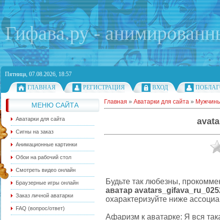
Гифава.ру - анимированн
Пятница, 07.08.2026, 18:57
ГЛАВНАЯ
РЕГИСТРАЦИЯ
ВХОД
ПОБЛАГ
Главная
»
Аватарки для сайта
»
Мужчин
МЕНЮ САЙТА
Аватарки для сайта
avata
Сигны на заказ
Анимационные картинки
Обои на рабочий стол
Смотреть видео онлайн
Будьте так любезны, прокомме
Браузерные игры онлайн
аватар avatars_gifava_ru_025
Заказ личной аватарки
охарактеризуйте ниже ассоциа
FAQ (вопрос/ответ)
Афаризм к аватарке: Я вся така