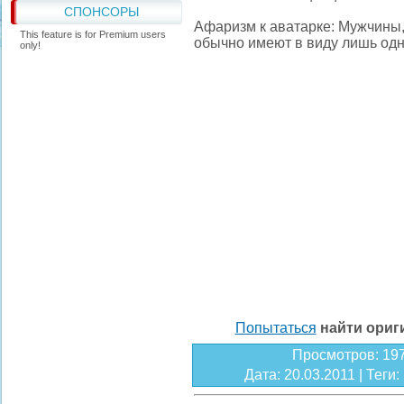
СПОНСОРЫ
Афаризм к аватарке: Мужчины,
This feature is for Premium users
обычно имеют в виду лишь одну
only!
Попытаться
найти ори
Просмотров
: 19
Дата
: 20.03.2011 |
Теги
: