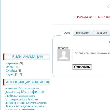
« Предыдущая
|
166
167
168
Ucoz
Вконтакте
FaceBook
Войдите:
ВИДЫ АНИМАЦИИ
Картинка
[3]
Отправить
Фото
[10]
Слайды
[3]
Видео
[202]
АССОЦИАЦИИ АВАТАРОК
аватарки +без регистрации
Мультфильм
Дисней
disney
любовь
Анджелина Джоли
Блондинка
lesbian
kiss
Jennifer Lopez
Christina Aguilera
Jessica Alba
джинсы
видеть