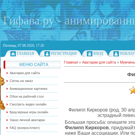
Гифава.ру - анимированн
Пятница, 07.08.2026, 17:26
ГЛАВНАЯ
РЕГИСТРАЦИЯ
ВХОД
ПОБЛАГ
Главная
»
Аватарки для сайта
»
Мужчин
МЕНЮ САЙТА
Аватарки для сайта
Фи
Сигны на заказ
Анимационные картинки
Обои на рабочий стол
Смотреть видео онлайн
Филипп Киркоров (род. 30 ап
Браузерные игры онлайн
эстрадный певец
Заказ личной аватарки
Большая просьба: опишите это
Филипп Киркоров
, придумай
FAQ (вопрос/ответ)
ниже Ваши ассоциации. Или по