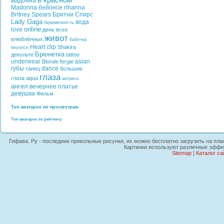
в красном
мадонна
Madonna
бейонсе
rihanna
Britney Spears
Бритни Спирс
Lady Gaga
вода
беременность
online
love
день всех
живот
влюблённых
бабочка
Heart
clip
Shakira
beyonce
Брюнетка
декольте
tattoo
underwear
asian
Blonde
fergie
губы
dance
танец
большие
глаза
глаза
aqua
актриса
ангел
вечернее платье
девушка
Фильм
Топ аватарок по просмотрам
Топ аватарок по рейтингу
Гифава. Ру - последние прикольные рисунки, их можно бесплатно загрузить на план
Картинки используют различные эффект
Sitemap
|
Каталог са