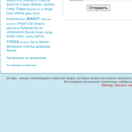
Madonna
бейонсе
rihanna
Бритни Спирс
Britney Spears
Отправить
Lady Gaga
вода
беременность
online
love
день всех
живот
влюблённых
бабочка
Heart
clip
Shakira
beyonce
Брюнетка
декольте
3d
underwear
Blonde
fergie
грудь
asian
губы
dance
танец
глаза
ангел
бусы
актриса
вечернее платье
девушка
Фильм
Топ аватарок по просмотрам
Топ аватарок по рейтингу
Gif ава - новые сменяющиеся короткие видео, которые можно бесплатно загрузить н
Фотографии используют различные эффекты, 
Sitemap
|
Каталог са