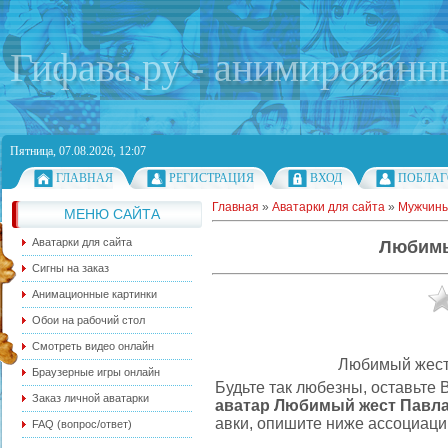
Гифава.ру - анимированн
Пятница, 07.08.2026, 12:07
ГЛАВНАЯ
РЕГИСТРАЦИЯ
ВХОД
ПОБЛАГ
Главная
»
Аватарки для сайта
»
Мужчин
МЕНЮ САЙТА
Аватарки для сайта
Любимы
Сигны на заказ
Анимационные картинки
Обои на рабочий стол
Смотреть видео онлайн
Любимый жест
Браузерные игры онлайн
Будьте так любезны, оставьте 
Заказ личной аватарки
аватар Любимый жест Павл
авки, опишите ниже ассоциации
FAQ (вопрос/ответ)