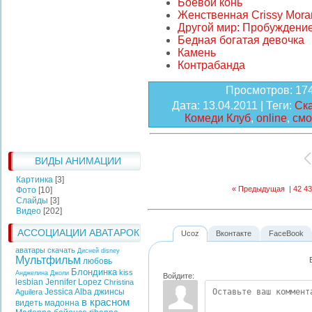
Боевой конь
Женственная Crissy Mora
Другой мир: Пробуждени
Бедная богатая девочка
Камень
Контрабанда
Просмотров
: 17
Дата
: 13.04.2011 |
Теги
:
Ск
Комеди Клуб
,
online
,
смо
ВИДЫ АНИМАЦИИ
Картинка
[3]
« Предыдущая
|
42
43
Фото
[10]
Слайды
[3]
Видео
[202]
АССОЦИАЦИИ АВАТАРОК
Ucoz
Вконтакте
FaceBook
аватары скачать
Дисней
disney
Мультфильм
любовь
Блондинка
kiss
Анджелина Джоли
Войдите:
lesbian
Jennifer Lopez
Christina
Jessica Alba
джинсы
Aguilera
в красном
видеть
мадонна