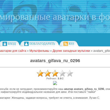
имированные аватарки в ф
ВХОД
ПОБЛАГОДАРИТЬ
RSS
Аватарки для сайта
»
Мультфильмы
»
Другие западные мультики
» avatars_gif
avatars_gifava_ru_0296
Рейтинг
:
3.0
/
2
осьба: если не затруднит, прокомментируйте наш
аватар avatars_gifava_ru_0296
, оп
 нафантазируйте индивидуальное название для авки. Или поставьте "лайки"
ватарке: Женщины, задавая вопросы, требуют не ответа, а внимания. Лузан С.