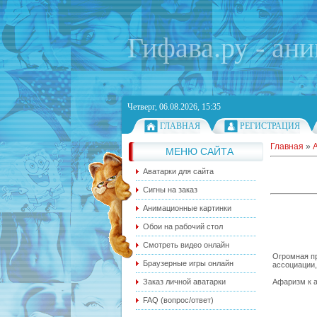
Гифава.ру - ан
Четверг, 06.08.2026, 15:35
ГЛАВНАЯ
РЕГИСТРАЦИЯ
Главная
»
МЕНЮ САЙТА
Аватарки для сайта
Сигны на заказ
Анимационные картинки
Обои на рабочий стол
Смотреть видео онлайн
Огромная пр
Браузерные игры онлайн
ассоциации,
Афаризм к а
Заказ личной аватарки
FAQ (вопрос/ответ)