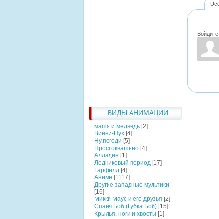
Uc
Войдите
ВИДЫ АНИМАЦИИ
маша и медведь
[2]
Винни-Пух
[4]
Ну,погоди
[5]
Простоквашино
[4]
Алладин
[1]
Ледниковый период
[17]
Гарфилд
[4]
Аниме
[1117]
Другие западные мультики
[16]
Микки Маус и его друзья
[2]
Спанч Боб (Губка Боб)
[15]
Крылья, ноги и хвосты
[1]