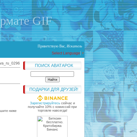
ормате GIF
Приветствую Вас
,
Искатель
Select Language
▼
ava_ru_0296
ПОИСК АВАТАРОК
ПОДАРКИ ДЛЯ ДРУЗЕЙ!
Зарегистрируйтесь
сейчас и
получайте 10% с комиссий при
торговле навсегда!
ишите ниже