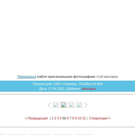
Попытаться
найти оригинальную фотографию
этой аватарки
Просмотров
: 1403 |
Размеры
: 55x98px/14.6Kb
Дата
: 17.04.2011 |
Добавил
:
Аватарка
« Предыдущая
|
1
2
3
4
[
5
]
6
7
8
9
10
11
|
Следующая »