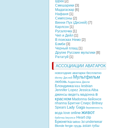
Шрек
[2]
Смешарики
[3]
Мадагаскар
[6]
Нафаня
[1]
Симпсоны
[2]
Винни Пух (Дисней)
[7]
Карлсон
[1]
Русалочка
[1]
Чип и Дейл
[1]
В поисках Немо
[2]
Бэмби
[3]
Черный плащ
[1]
Другие Русские мультики
[8]
Рататуй
[1]
АССОЦИАЦИИ АВАТАРОК
новогодние аватарки бесплатно
Мультфильм
disney
Дисней
любовь
Анджелина Джоли
Блондинка
lesbian
kiss
Jennifer Lopez
Jessica Alba
в
джинсы
видеть
мадонна
красном
Madonna
бейонсе
rihanna
Бритни Спирс
Britney
Lady Gaga
Spears
беременность
живот
online
вода
love
Heart
clip
бабочка
beyonce
Брюнетка
underwear
tattoo
3d
asian
губы
Blonde
fergie
грудь