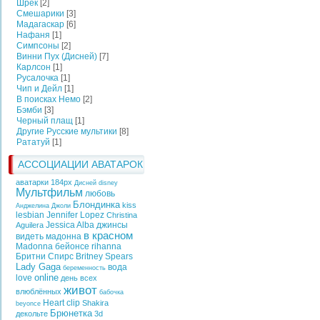
Шрек
[2]
Смешарики
[3]
Мадагаскар
[6]
Нафаня
[1]
Симпсоны
[2]
Винни Пух (Дисней)
[7]
Карлсон
[1]
Русалочка
[1]
Чип и Дейл
[1]
В поисках Немо
[2]
Бэмби
[3]
Черный плащ
[1]
Другие Русские мультики
[8]
Рататуй
[1]
АССОЦИАЦИИ АВАТАРОК
аватарки 184px
Дисней
disney
Мультфильм
любовь
Блондинка
kiss
Анджелина Джоли
lesbian
Jennifer Lopez
Christina
Jessica Alba
джинсы
Aguilera
в красном
видеть
мадонна
Madonna
бейонсе
rihanna
Бритни Спирс
Britney Spears
Lady Gaga
вода
беременность
online
love
день всех
живот
влюблённых
бабочка
Heart
clip
Shakira
beyonce
Брюнетка
декольте
3d