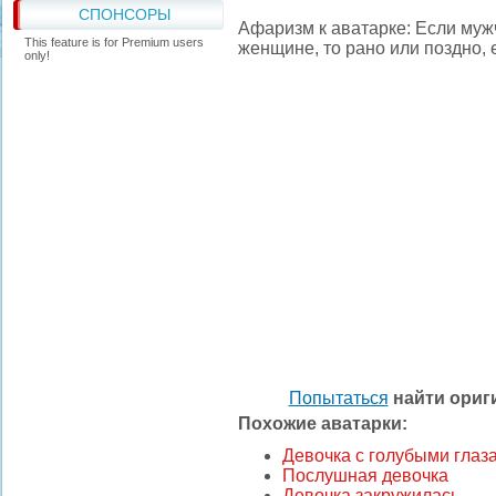
СПОНСОРЫ
Афаризм к аватарке: Если муж
This feature is for Premium users
женщине, то рано или поздно, 
only!
Попытаться
найти ори
Похожие аватарки:
Девочка с голубыми глаз
Послушная девочка
Девочка закружилась