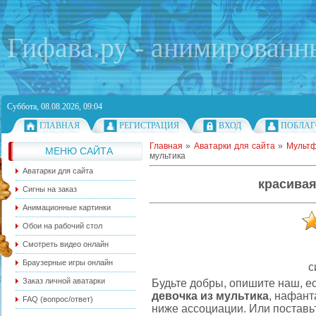
Гифава.ру - анимированн
Суббота, 08.08.2026, 09:04
ГЛАВНАЯ
РЕГИСТРАЦИЯ
ВХОД
ПОБЛАГ
Главная
»
Аватарки для сайта
»
Мульт
МЕНЮ САЙТА
мультика
Аватарки для сайта
красивая
Сигны на заказ
Анимационные картинки
Обои на рабочий стол
Смотреть видео онлайн
Браузерные игры онлайн
с
Заказ личной аватарки
Будьте добры, опишите наш, е
девочка из мультика
, нафант
FAQ (вопрос/ответ)
ниже ассоциации. Или поставьт