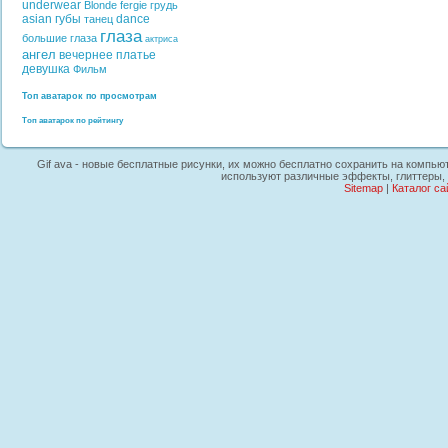
underwear
Blonde
fergie
грудь
asian
губы
dance
танец
глаза
большие глаза
актриса
ангел
вечернее платье
девушка
Фильм
Топ аватарок по просмотрам
Топ аватарок по рейтингу
Gif ava - новые бесплатные рисунки, их можно бесплатно сохранить на компьюте
используют различные эффекты, глиттеры, 
Sitemap
|
Каталог са