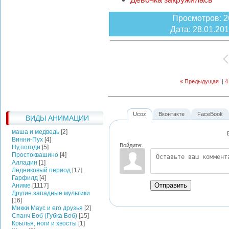
Просмотров
: 
Дата
: 28.01.201
« Предыдущая
|
4
Ucoz
Вконтакте
FaceBook
ВИДЫ АНИМАЦИИ
маша и медведь
[2]
Винни-Пух
[4]
Войдите:
Ну,погоди
[5]
Простоквашино
[4]
Алладин
[1]
Ледниковый период
[17]
Гарфилд
[4]
Отправить
Аниме
[1117]
Другие западные мультики
[16]
Микки Маус и его друзья
[2]
Спанч Боб (Губка Боб)
[15]
Крылья, ноги и хвосты
[1]