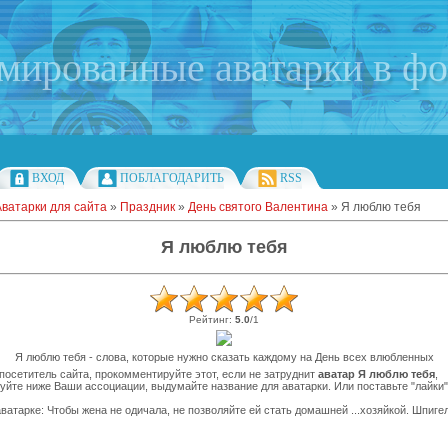
имированные аватарки в ф
ВХОД
ПОБЛАГОДАРИТЬ
RSS
Аватарки для сайта
»
Праздник
»
День святого Валентина
» Я люблю тебя
Я люблю тебя
Рейтинг
:
5.0
/
1
Я люблю тебя - слова, которые нужно сказать каждому на День всех влюбленных
осетитель сайта, прокомментируйте этот, если не затруднит
аватар Я люблю тебя
,
уйте ниже Ваши ассоциации, выдумайте название для аватарки. Или поставьте "лайки"
ватарке: Чтобы жена не одичала, не позволяйте ей стать домашней ...хозяйкой. Шпиг