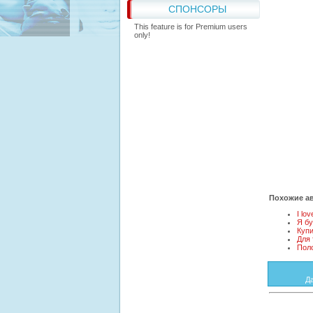
СПОНСОРЫ
This feature is for Premium users
only!
Похожие ав
I lo
Я бу
Куп
Для 
Пол
Д