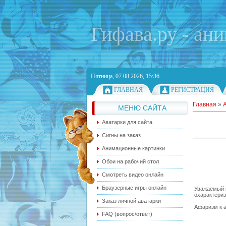
Гифава.ру - ан
Пятница, 07.08.2026, 15:36
ГЛАВНАЯ
РЕГИСТРАЦИЯ
Главная
»
МЕНЮ САЙТА
Аватарки для сайта
Сигны на заказ
Анимационные картинки
Обои на рабочий стол
Смотреть видео онлайн
Браузерные игры онлайн
Уважаемый п
охарактериз
Заказ личной аватарки
Афаризм к а
FAQ (вопрос/ответ)