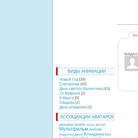
Uc
Войдите
ВИДЫ АНИМАЦИИ
Новый Год
[39]
Снегурочки
[40]
День святого Валентина
[43]
23 Февраля
[2]
8 Марта
[0]
Свадьба
[2]
День рождения
[3]
АССОЦИАЦИИ АВАТАРОК
аватарки онлайн
disney
Дисней
Мультфильм
любовь
Блондинка
kiss
Анджелина Джоли