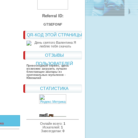
Referral ID:
GTSEFONF
QR-КОД ЭТОЙ СТРАНИЦЫ
ОТЗЫВЫ
ПОЛЬЗОВАТЕЛЕЙ
Превосходный сервис, здесь
возможно загрузить лучшие
блистающие аватары из
оригинальных мультиков -
Ювеналий
СТАТИСТИКА
ка
Онлайн всего:
1
Искателей:
1
Завсегдатаи:
0