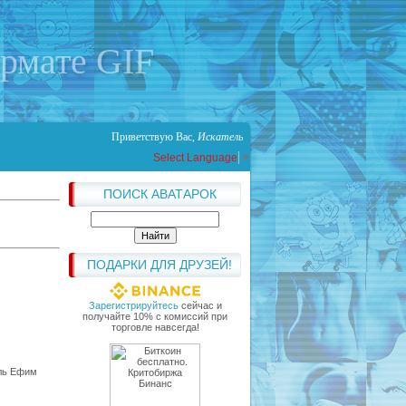
ормате GIF
Приветствую Вас
,
Искатель
Select Language
▼
ПОИСК АВАТАРОК
ПОДАРКИ ДЛЯ ДРУЗЕЙ!
Зарегистрируйтесь
сейчас и
получайте 10% с комиссий при
торговле навсегда!
ель Ефим