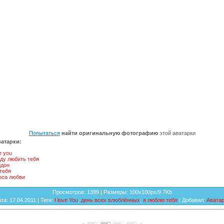
Попытаться
найти оригинальную фотографию
этой аватарки
атарки:
ve you
ду любить тебя
идон
тебя
оса любви
Просмотров
: 1399 |
Размеры
: 100x100px/9.7Kb
ата
: 17.04.2011 |
Теги
:
I love You
,
день всех влюблённых
,
я люблю тебя
|
Добавил
:
Аватар