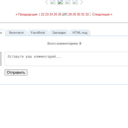
« Предыдущая
|
22
23
24
25
26
[
27
]
28
29
30
31
32
|
Следующая »
oz
Вконтакте
FaceBook
Закладки
HTML-код
Всего комментариев
:
0
:
Отправить