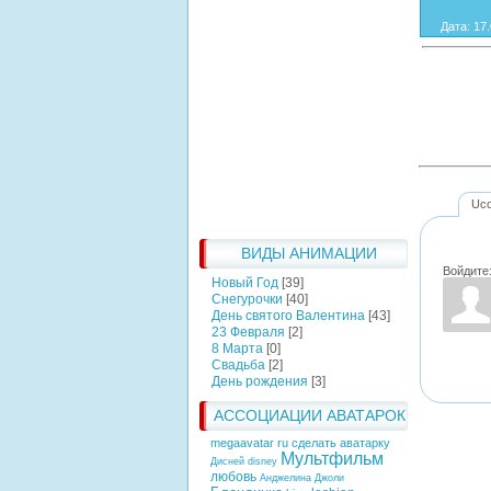
Дата
: 17
Uc
ВИДЫ АНИМАЦИИ
Войдите
Новый Год
[39]
Снегурочки
[40]
День святого Валентина
[43]
23 Февраля
[2]
8 Марта
[0]
Свадьба
[2]
День рождения
[3]
АССОЦИАЦИИ АВАТАРОК
megaavatar ru сделать аватарку
Мультфильм
Дисней
disney
любовь
Анджелина Джоли