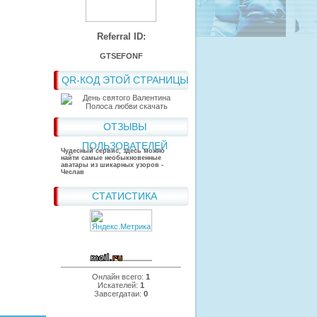
Referral ID:
GTSEFONF
QR-КОД ЭТОЙ СТРАНИЦЫ
ОТЗЫВЫ
ПОЛЬЗОВАТЕЛЕЙ
Чудесный сервис, здесь можно
найти самые необыкновенные
аватары из шикарных узоров -
Чеслав
СТАТИСТИКА
Онлайн всего:
1
Искателей:
1
Завсегдатаи:
0