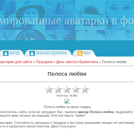
имированные аватарки в ф
ВХОД
ПОБЛАГОДАРИТЬ
RSS
Аватарки для сайта
»
Праздник
»
День святого Валентина
» Полоса любви
Полоса любви
Рейтинг
:
0.0
/
0
Полоса любви на фоне сердец
осетитель сайта, если не затруднит Вас, оцените
аватар Полоса любви
, выдумайте
пишите ниже личные ассоциации. Или поставьте "лайки"
аватарке: Способность женщины к твердым и быстрым решениям лишает её неуловим
сти и капризного непостоянства. Джон Голсуорси