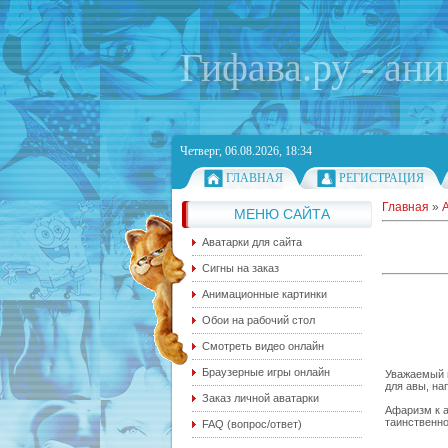
Гифава.ру - ан
Четверг, 06.08.2026, 18:34
ГЛАВНАЯ
РЕГИСТРАЦИЯ
Главная
»
МЕНЮ САЙТА
Аватарки для сайта
Сигны на заказ
Анимационные картинки
Обои на рабочий стол
Смотреть видео онлайн
Браузерные игры онлайн
Уважаемый п
для авы, на
Заказ личной аватарки
Афаризм к 
таинственно
FAQ (вопрос/ответ)