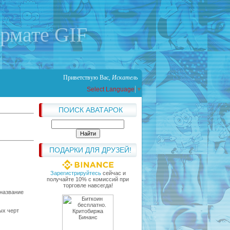
ормате GIF
Приветствую Вас
,
Искатель
Select Language
▼
ПОИСК АВАТАРОК
ПОДАРКИ ДЛЯ ДРУЗЕЙ!
Зарегистрируйтесь
сейчас и
получайте 10% с комиссий при
торговле навсегда!
 название
ых черт