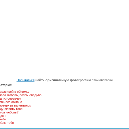
Попытаться
найти оригинальную фотографию
этой аватарки
атарки:
асавицей в обнимку
чала любовь, потом свадьба
ь из сердечек
овь без обмана
рверк из валентинок
ду любить тебя
 моя любовь?
идон
тебя
юблю тебя