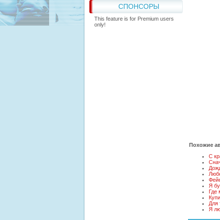
СПОНСОРЫ
This feature is for Premium users
only!
Похожие ав
С кр
Сна
Дожд
Люб
Фейе
Я бу
Где
Куп
Для 
Я л