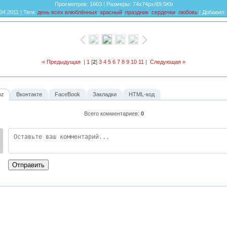
Просмотров
: 1603 |
Размеры
: 74x74px/69.5Kb
.04.2011 |
Теги
:
день всех влюблённых
,
красный
,
праздник
,
сердечки
,
любовь
|
Добавил
:
« Предыдущая
|
1
[
2
]
3
4
5
6
7
8
9
10
11
|
Следующая »
oz
Вконтакте
FaceBook
Закладки
HTML-код
Всего комментариев
:
0
:
Отправить