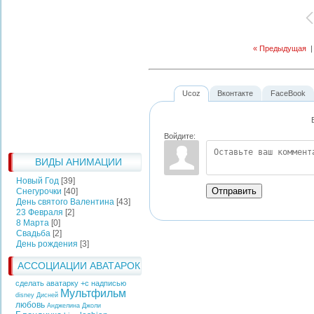
« Предыдущая
Ucoz
Вконтакте
FaceBook
Войдите:
ВИДЫ АНИМАЦИИ
Новый Год
[39]
Отправить
Снегурочки
[40]
День святого Валентина
[43]
23 Февраля
[2]
8 Марта
[0]
Свадьба
[2]
День рождения
[3]
АССОЦИАЦИИ АВАТАРОК
сделать аватарку +с надписью
Мультфильм
disney
Дисней
любовь
Анджелина Джоли