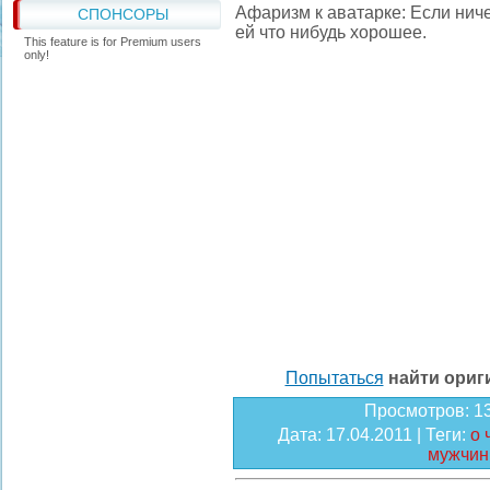
Афаризм к аватарке: Если нич
СПОНСОРЫ
ей что нибудь хорошее.
This feature is for Premium users
only!
Попытаться
найти ори
Просмотров
: 1
Дата
: 17.04.2011 |
Теги
:
о 
мужчи