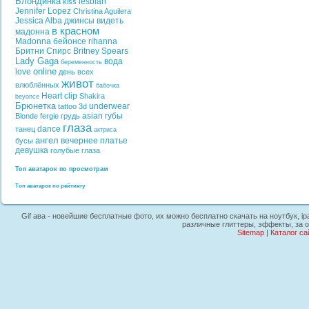
Блондинка
lesbian
kiss
Jennifer Lopez
Christina Aguilera
Jessica Alba
джинсы
видеть
в красном
мадонна
Madonna
бейонсе
rihanna
Бритни Спирс
Britney Spears
Lady Gaga
вода
беременность
online
love
день всех
живот
влюблённых
бабочка
Heart
clip
Shakira
beyonce
Брюнетка
underwear
tattoo
3d
asian
губы
Blonde
fergie
грудь
глаза
dance
танец
актриса
ангел
вечернее платье
бусы
девушка
голубые глаза
Топ аватарок по просмотрам
Топ аватарок по рейтингу
Gif ава - новейшие бесплатные фото, их можно бесплатно скачать на ноутбук, ip
различные глиттеры, эффекты, за о
Sitemap
|
Каталог са