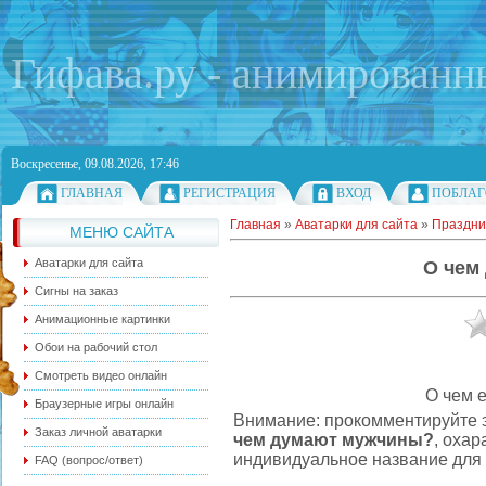
Гифава.ру - анимированн
Воскресенье, 09.08.2026, 17:46
ГЛАВНАЯ
РЕГИСТРАЦИЯ
ВХОД
ПОБЛАГ
Главная
»
Аватарки для сайта
»
Праздни
МЕНЮ САЙТА
Аватарки для сайта
О чем
Сигны на заказ
Анимационные картинки
Обои на рабочий стол
Смотреть видео онлайн
О чем 
Браузерные игры онлайн
Внимание: прокомментируйте э
Заказ личной аватарки
чем думают мужчины?
, оха
индивидуальное название для 
FAQ (вопрос/ответ)