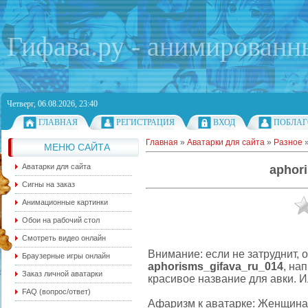
Гифава.ру - анимированн
Четверг, 06.08.2026, 23:40
ГЛАВНАЯ
РЕГИСТРАЦИЯ
ВХОД
ПОБЛАГ
Главная
»
Аватарки для сайта
»
Разное
МЕНЮ САЙТА
Аватарки для сайта
aphor
Сигны на заказ
Анимационные картинки
Обои на рабочий стол
Смотреть видео онлайн
Внимание: если не затруднит,
Браузерные игры онлайн
aphorisms_gifava_ru_014
, на
Заказ личной аватарки
красивое название для авки. И
FAQ (вопрос/ответ)
Афаризм к аватарке: Женщина 