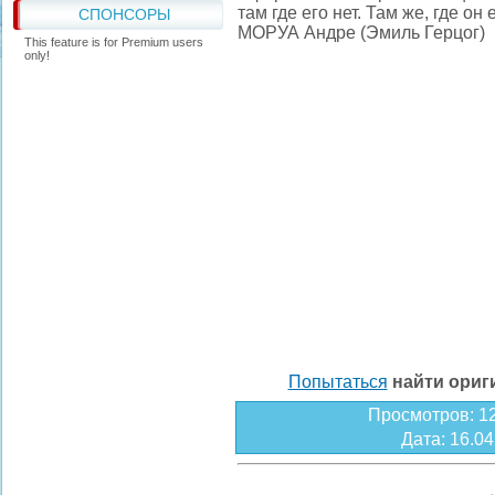
там где его нет. Там же, где о
СПОНСОРЫ
МОРУА Андре (Эмиль Герцог)
This feature is for Premium users
only!
Попытаться
найти ори
Просмотров
: 1
Дата
: 16.0