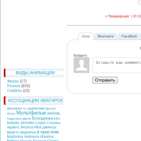
« Предыдущая
|
10
11
Ucoz
Вконтакте
FaceBook
Войдите:
ВИДЫ АНИМАЦИИ
Отправить
Фразы
[27]
Разное
[858]
Смайлы
[20]
АССОЦИАЦИИ АВАТАРОК
аватарки +с надписями
Дисней
Мультфильм
любовь
disney
Блондинка
kiss
Анджелина Джоли
lesbian
Jennifer Lopez
Christina
Jessica Alba
джинсы
Aguilera
в красном
видеть
мадонна
Madonna
бейонсе
rihanna