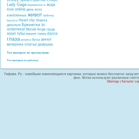
Britney Spears
Бритни Спирс
Lady Gaga
вода
беременность
online
love
день всех
живот
влюблённых
бабочка
Heart
clip
Shakira
beyonce
Брюнетка
декольте
3d
underwear
Blonde
fergie
грудь
asian
губы
dance
вишня
танец
глаза
ангел
бусы
актриса
вечернее платье
девушка
Топ аватарок по просмотрам
Топ аватарок по рейтингу
Гифава. Ру - новейшие изменяющиеся картинки, которые можно бесплатно загрузить 
фон. Фотки используют различные глитт
Sitemap
|
Каталог са